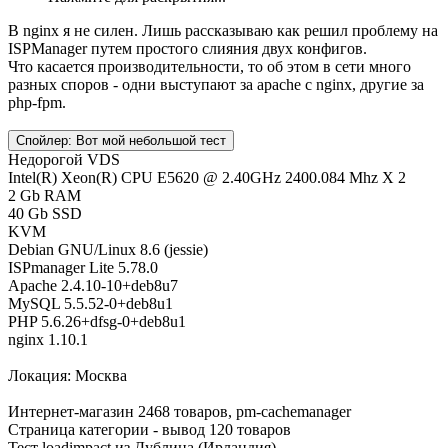
В nginx я не силен. Лишь рассказываю как решил проблему на
ISPManager путем простого слияния двух конфигов.
Что касается производительности, то об этом в сети много
разных споров - одни выступают за apache с nginx, другие за
php-fpm.
Спойлер:
Вот мой небольшой тест
Недорогой VDS
Intel(R) Xeon(R) CPU E5620 @ 2.40GHz 2400.084 Mhz X 2
2 Gb RAM
40 Gb SSD
KVM
Debian GNU/Linux 8.6 (jessie)
ISPmanager Lite 5.78.0
Apache 2.4.10-10+deb8u7
MySQL 5.5.52-0+deb8u1
PHP 5.6.26+dfsg-0+deb8u1
nginx 1.10.1
Локация: Москва
Интернет-магазин 2468 товаров, pm-cachemanager
Страница категории - вывод 120 товаров
Тест loadimpact из Дублина (Ирландия)