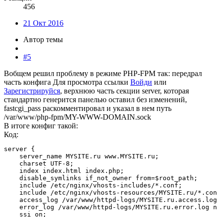
456
21 Окт 2016
Автор темы
#5
Вобщем решил проблему в режиме PHP-FPM так: передрал
часть конфига
Для просмотра ссылки
Войди
или
Зарегистрируйся
, верхнюю часть секции server, которая
стандартно генерится панелью оставил без изменений,
fastcgi_pass раскомментировал и указал в нем путь
/var/www/php-fpm/MY-WWW-DOMAIN.sock
В итоге конфиг такой:
Код:
server {

    server_name MYSITE.ru www.MYSITE.ru;

    charset UTF-8;

    index index.html index.php;

    disable_symlinks if_not_owner from=$root_path;

    include /etc/nginx/vhosts-includes/*.conf;

    include /etc/nginx/vhosts-resources/MYSITE.ru/*.con
    access_log /var/www/httpd-logs/MYSITE.ru.access.log
    error_log /var/www/httpd-logs/MYSITE.ru.error.log n
    ssi on;
