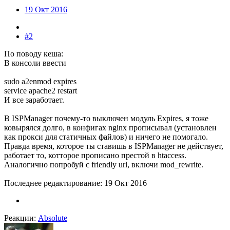
19 Окт 2016
#2
По поводу кеша:
В консоли ввести
sudo a2enmod expires
service apache2 restart
И все заработает.
В ISPManager почему-то выключен модуль Expires, я тоже
ковырялся долго, в конфигах nginx прописывал (установлен
как прокси для статичных файлов) и ничего не помогало.
Правда время, которое ты ставишь в ISPManager не действует,
работает то, котторое прописано престой в htaccess.
Аналогично попробуй с friendly url, включи mod_rewrite.
Последнее редактирование:
19 Окт 2016
Реакции:
Absolute