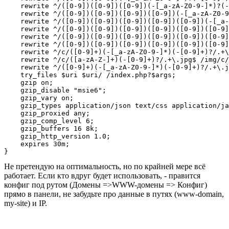
    rewrite ^/([0-9])([0-9])([0-9])(-[_a-zA-Z0-9-]*)?(-
    rewrite ^/([0-9])([0-9])([0-9])([0-9])(-[_a-zA-Z0-9
    rewrite ^/([0-9])([0-9])([0-9])([0-9])([0-9])(-[_a-
    rewrite ^/([0-9])([0-9])([0-9])([0-9])([0-9])([0-9]
    rewrite ^/([0-9])([0-9])([0-9])([0-9])([0-9])([0-9]
    rewrite ^/([0-9])([0-9])([0-9])([0-9])([0-9])([0-9]
    rewrite ^/c/([0-9]+)(-[_a-zA-Z0-9-]*)(-[0-9]+)?/.+\
    rewrite ^/c/([a-zA-Z-]+)(-[0-9]+)?/.+\.jpg$ /img/c/
    rewrite ^/([0-9]+)(-[_a-zA-Z0-9-]*)(-[0-9]+)?/.+\.j
    try_files $uri $uri/ /index.php?$args;

    gzip on;

    gzip_disable "msie6";

    gzip_vary on;

    gzip_types application/json text/css application/ja
    gzip_proxied any;

    gzip_comp_level 6;

    gzip_buffers 16 8k;

    gzip_http_version 1.0;

    expires 30m;

}
Не претендую на оптимальность, но по крайней мере всё
работает. Если кто вдруг будет использовать, - правится
конфиг под рутом (Домены =>WWW-домены => Конфиг)
прямо в панели, не забудьте про данные в путях (www-domain,
my-site) и IP.