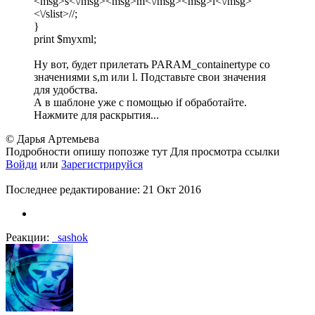
<msg>s<\/msg><msg>m<\/msg><msg>l<\/msg>
<\/slist>//;
}
print $myxml;
Ну вот, будет прилетать PARAM_containertype со
значениями s,m или l. Подставьте свои значения
для удобства.
А в шаблоне уже с помощью if обработайте.
Нажмите для раскрытия...
© Дарья Артемьева
Подробности опишу попозже тут
Для просмотра ссылки
Войди
или
Зарегистрируйся
Последнее редактирование:
21 Окт 2016
Реакции:
_sashok