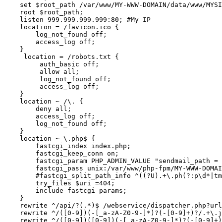
    set $root_path /var/www/MY-WWW-DOMAIN/data/www/MYSI
    root $root_path;

    listen 999.999.999.999:80; #My IP

    location = /favicon.ico {

        log_not_found off;   

        access_log off;

    }

     location = /robots.txt {

         auth_basic off;

         allow all;

         log_not_found off;

         access_log off;

    }

    location ~ /\. {

        deny all;

        access_log off;

        log_not_found off;

    }

    location ~ \.php$ {

        fastcgi_index index.php;

        fastcgi_keep_conn on;

        fastcgi_param PHP_ADMIN_VALUE "sendmail_path = 
        fastcgi_pass unix:/var/www/php-fpm/MY-WWW-DOMAI
        #fastcgi_split_path_info ^((?U).+\.ph(?:p\d*|tm
        try_files $uri =404;

        include fastcgi_params;

    }

    rewrite ^/api/?(.*)$ /webservice/dispatcher.php?url
    rewrite ^/([0-9])(-[_a-zA-Z0-9-]*)?(-[0-9]+)?/.+\.j
    rewrite ^/([0-9])([0-9])(-[_a-zA-Z0-9-]*)?(-[0-9]+)