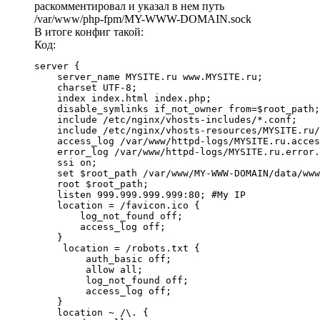
раскомментировал и указал в нем путь
/var/www/php-fpm/MY-WWW-DOMAIN.sock
В итоге конфиг такой:
Код:
server {

    server_name MYSITE.ru www.MYSITE.ru;

    charset UTF-8;

    index index.html index.php;

    disable_symlinks if_not_owner from=$root_path;

    include /etc/nginx/vhosts-includes/*.conf;

    include /etc/nginx/vhosts-resources/MYSITE.ru/
    access_log /var/www/httpd-logs/MYSITE.ru.acces
    error_log /var/www/httpd-logs/MYSITE.ru.error.
    ssi on;

    set $root_path /var/www/MY-WWW-DOMAIN/data/www
    root $root_path;

    listen 999.999.999.999:80; #My IP

    location = /favicon.ico {

        log_not_found off;  

        access_log off;

    }

     location = /robots.txt {

         auth_basic off;

         allow all;

         log_not_found off;

         access_log off;

    }

    location ~ /\. {
