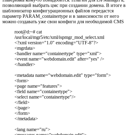
позволяющий выбрать цмс при создании домена. В итоге в
шаблонизатор конфигурационных файлов передастся
параметр PARAM_containertype и в зависимости от него
можно создавать уже свои конфиги для необходимой CMS
root@d:~# cat
/usr/local/mgr5/etc/xml/ispmgr_mod_select.xml
<?xml version="1.0" encoding="UTF-8"?>
<mgrdata>
<handler name="containertype" type="xml">
<event name="webdomain.edit" after="yes" />
</handler>
<metadata name="webdomain.edit" type="form">
<form>
<page name="features">
<field name="containertype">
<select name="containertype"/>
</field>
</page>
</form>
</metadata>
<lang name="ru">
<messages name="webdomain.edit">