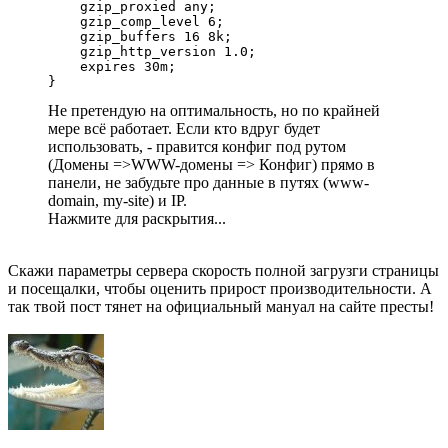
    gzip_proxied any;

    gzip_comp_level 6;

    gzip_buffers 16 8k;

    gzip_http_version 1.0;

    expires 30m;

}
Не претендую на оптимальность, но по крайней
мере всё работает. Если кто вдруг будет
использовать, - правится конфиг под рутом
(Домены =>WWW-домены => Конфиг) прямо в
панели, не забудьте про данные в путях (www-
domain, my-site) и IP.
Нажмите для раскрытия...
Скажи параметры сервера скорость полной загрузги страницы
и посещалки, чтобы оценить прирост производительности. А
так твой пост тянет на официальный мануал на сайте престы!