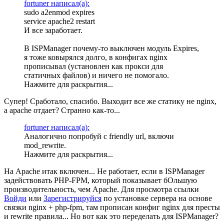
fortuner написал(а):
sudo a2enmod expires
service apache2 restart
И все заработает.
В ISPManager почему-то выключен модуль Expires,
я тоже ковырялся долго, в конфигах nginx
прописывал (установлен как прокси для
статичных файлов) и ничего не помогало.
Нажмите для раскрытия...
Супер! Сработало, спасибо. Выходит все же статику не nginx,
a apache отдает? Странно как-то...
fortuner написал(а):
Аналогично попробуй с friendly url, включи
mod_rewrite.
Нажмите для раскрытия...
На Apache итак включен... Не работает, если в ISPManager
задействовать PHP-FPM, который показывает бОльшую
производительность, чем Apache.
Для просмотра ссылки
Войди
или
Зарегистрируйся
по установке сервера на основе
связки nginx + php-fpm, там прописан конфиг nginx для престы
и rewrite правила... Но вот как это переделать для ISPManager?