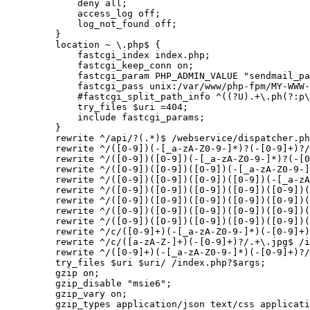
        deny all;

        access_log off;

        log_not_found off;

    }

    location ~ \.php$ {

        fastcgi_index index.php;

        fastcgi_keep_conn on;

        fastcgi_param PHP_ADMIN_VALUE "sendmail_pa
        fastcgi_pass unix:/var/www/php-fpm/MY-WWW-
        #fastcgi_split_path_info ^((?U).+\.ph(?:p\
        try_files $uri =404;

        include fastcgi_params;

    }

    rewrite ^/api/?(.*)$ /webservice/dispatcher.ph
    rewrite ^/([0-9])(-[_a-zA-Z0-9-]*)?(-[0-9]+)?/
    rewrite ^/([0-9])([0-9])(-[_a-zA-Z0-9-]*)?(-[0
    rewrite ^/([0-9])([0-9])([0-9])(-[_a-zA-Z0-9-]
    rewrite ^/([0-9])([0-9])([0-9])([0-9])(-[_a-zA
    rewrite ^/([0-9])([0-9])([0-9])([0-9])([0-9])(
    rewrite ^/([0-9])([0-9])([0-9])([0-9])([0-9])(
    rewrite ^/([0-9])([0-9])([0-9])([0-9])([0-9])(
    rewrite ^/([0-9])([0-9])([0-9])([0-9])([0-9])(
    rewrite ^/c/([0-9]+)(-[_a-zA-Z0-9-]*)(-[0-9]+)
    rewrite ^/c/([a-zA-Z-]+)(-[0-9]+)?/.+\.jpg$ /i
    rewrite ^/([0-9]+)(-[_a-zA-Z0-9-]*)(-[0-9]+)?/
    try_files $uri $uri/ /index.php?$args;

    gzip on;

    gzip_disable "msie6";

    gzip_vary on;

    gzip_types application/json text/css applicati