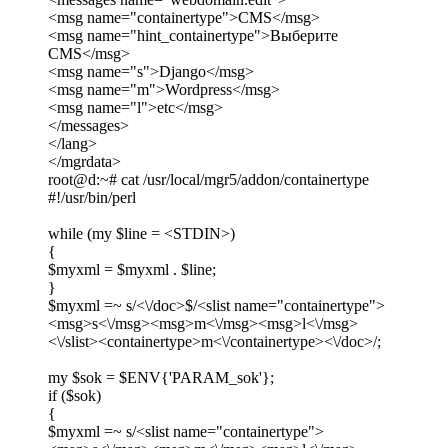
<msg name="containertype">CMS</msg>
<msg name="hint_containertype">Выберите
CMS</msg>
<msg name="s">Django</msg>
<msg name="m">Wordpress</msg>
<msg name="l">etc</msg>
</messages>
</lang>
</mgrdata>
root@d:~# cat /usr/local/mgr5/addon/containertype
#!/usr/bin/perl
while (my $line = <STDIN>)
{
$myxml = $myxml . $line;
}
$myxml =~ s/<\/doc>$/<slist name="containertype">
<msg>s<\/msg><msg>m<\/msg><msg>l<\/msg>
<\/slist><containertype>m<\/containertype><\/doc>/;
my $sok = $ENV{'PARAM_sok'};
if ($sok)
{
$myxml =~ s/<slist name="containertype">