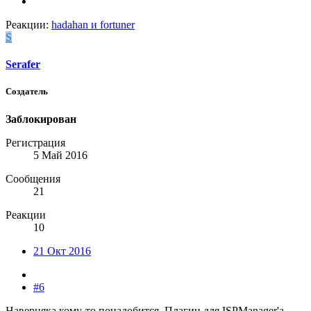
Реакции:
hadahan
и
fortuner
S
Serafer
Создатель
Заблокирован
Регистрация
5 Май 2016
Сообщения
21
Реакции
10
21 Окт 2016
#6
Наверняка кому-то понадобится. Плагин для ISPManager'а,