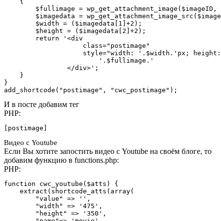
    {

        $fullimage = wp_get_attachment_image($imageID, 
        $imagedata = wp_get_attachment_image_src($image
        $width = ($imagedata[1]+2);

        $height = ($imagedata[2]+2);

        return '<div

                    class="postimage"

                    style="width: '.$width.'px; height:
                        '.$fullimage.'

                </div>';

    }

}

add_shortcode("postimage", "cwc_postimage");
И в посте добавим тег
PHP:
[postimage]
Видео с Youtube
Если Вы хотите запостить видео с Youtube на своём блоге, то
добавим функцию в functions.php:
PHP:
function cwc_youtube($atts) {

    extract(shortcode_atts(array(

        "value" => '',

        "width" => '475',

        "height" => '350',

        "name"=> 'movie',
