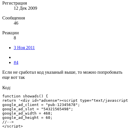
Регистрация
12 Дек 2009
Сообщения
46
Реакции
8
3 Ноя 2011
#4
Если не сработал код указаный выше, то можно попробовать
еще вот так
Код:
function showads() {

return '<div id="adsense"><script type="text/javascript
google_ad_client = "pub-12345678";

google_ad_slot = "54321565498";

google_ad_width = 468;

google_ad_height = 60;

//-->

</script>
