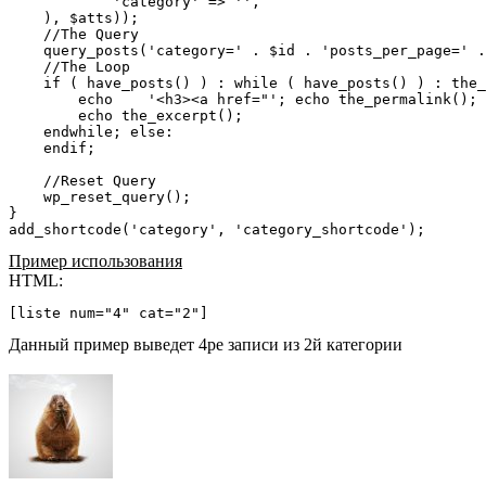
            'category' => '',

    ), $atts));

    //The Query

    query_posts('category=' . $id . 'posts_per_page=' .
    //The Loop

    if ( have_posts() ) : while ( have_posts() ) : the_
        echo    '<h3><a href="'; echo the_permalink(); 
        echo the_excerpt();

    endwhile; else:

    endif;

    //Reset Query

    wp_reset_query();

}

add_shortcode('category', 'category_shortcode');
Пример использования
HTML:
[liste num="4" cat="2"]
Данный пример выведет 4ре записи из 2й категории