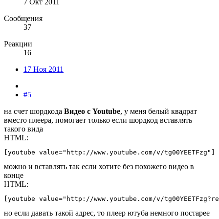
7 Окт 2011
Сообщения
37
Реакции
16
17 Ноя 2011
#5
на счет шордкода
Видео с Youtube
, у меня белый квадрат
вместо плеера, помогает только если шордкод вставлять
такого вида
HTML:
[youtube value="http://www.youtube.com/v/tg00YEETFzg"]
можно и вставлять так если хотите без похожего видео в
конце
HTML:
[youtube value="http://www.youtube.com/v/tg00YEETFzg?re
но если давать такой адрес, то плеер ютуба немного постарее