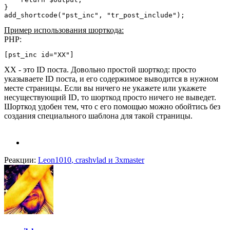
}

add_shortcode("pst_inc", "tr_post_include");
Пример использования шорткода:
PHP:
[pst_inc id="XX"]
XX - это ID поста. Довольно простой шорткод: просто
указываете ID поста, и его содержимое выводится в нужном
месте страницы. Если вы ничего не укажете или укажете
несуществующий ID, то шорткод просто ничего не выведет.
Шорткод удобен тем, что с его помощью можно обойтись без
создания специального шаблона для такой страницы.
Реакции:
Leon1010
,
crashvlad
и
3xmaster