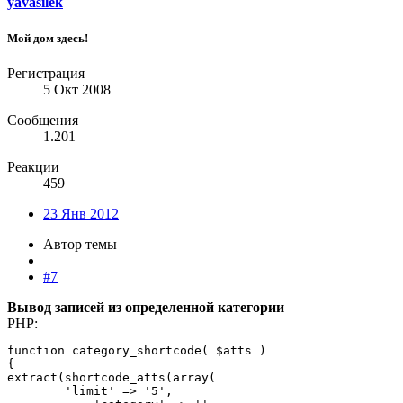
yavasilek
Мой дом здесь!
Регистрация
5 Окт 2008
Сообщения
1.201
Реакции
459
23 Янв 2012
Автор темы
#7
Вывод записей из определенной категории
PHP:
function category_shortcode( $atts )

{

extract(shortcode_atts(array(

        'limit' => '5',
