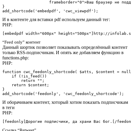
                    frameborder="0">Ваш браузер не подд
}

add_shortcode('embedpdf', 'cwc_viewpdf');
И в контенте для вставки pdf используем данный тег:
PHP:
[embedpdf width="600px" height="500px"]http://infolab.s
“Feed only” контент
Данный шортик позволяет показывать определённый контент
только RSS-подписчикам. И опять же добавляем функцию в
functions.php:
PHP:
function cwc_feedonly_shortcode( $atts, $content = null
    if (!is_feed())

        return "";

    return $content;

}

add_shortcode('feedonly', 'cwc_feedonly_shortcode');
И оборачиваем контент, хоторый хотим показать подписчикам
в теги
PHP:
[feedonly]Дорогие подписчики, да храни Вас бог.[/feedon
Ссылка “Retweet”