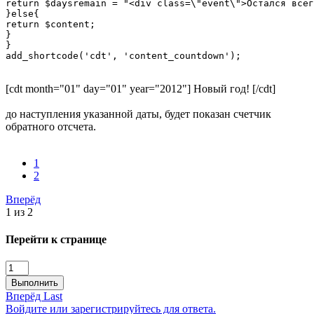
return $daysremain = "<div class=\"event\">Остался всег
}else{

return $content;

}

}

add_shortcode('cdt', 'content_countdown');
[cdt month="01" day="01" year="2012"] Новый год! [/cdt]
до наступления указанной даты, будет показан счетчик
обратного отсчета.
1
2
Вперёд
1 из 2
Перейти к странице
Выполнить
Вперёд
Last
Войдите или зарегистрируйтесь для ответа.