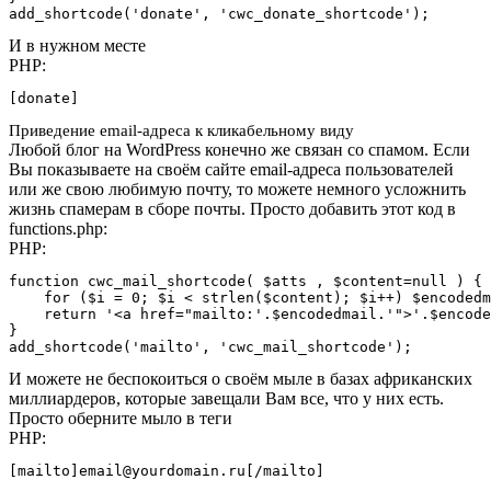
add_shortcode('donate', 'cwc_donate_shortcode');
И в нужном месте
PHP:
[donate]
Приведение email-адреса к кликабельному виду
Любой блог на WordPress конечно же связан со спамом. Если
Вы показываете на своём сайте email-адреса пользователей
или же свою любимую почту, то можете немного усложнить
жизнь спамерам в сборе почты. Просто добавить этот код в
functions.php:
PHP:
function cwc_mail_shortcode( $atts , $content=null ) {

    for ($i = 0; $i < strlen($content); $i++) $encodedm
    return '<a href="mailto:'.$encodedmail.'">'.$encode
}

add_shortcode('mailto', 'cwc_mail_shortcode');
И можете не беспокоиться о своём мыле в базах африканских
миллиардеров, которые завещали Вам все, что у них есть.
Просто оберните мыло в теги
PHP:
[mailto]email@yourdomain.ru[/mailto]