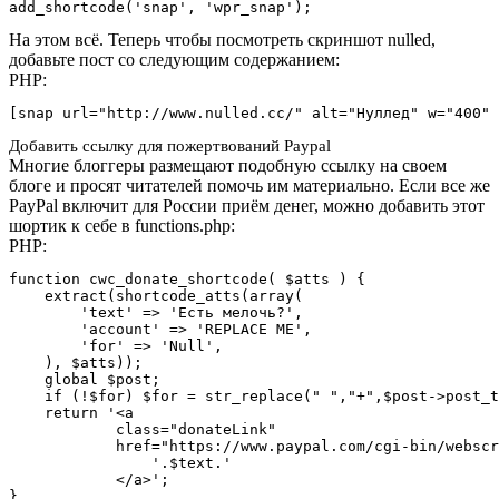
add_shortcode('snap', 'wpr_snap');
На этом всё. Теперь чтобы посмотреть скриншот nulled,
добавьте пост со следующим содержанием:
PHP:
[snap url="http://www.nulled.cc/" alt="Нуллед" w="400" 
Добавить ссылку для пожертвований Paypal
Многие блоггеры размещают подобную ссылку на своем
блоге и просят читателей помочь им материально. Если все же
PayPal включит для России приём денег, можно добавить этот
шортик к себе в functions.php:
PHP:
function cwc_donate_shortcode( $atts ) {

    extract(shortcode_atts(array(

        'text' => 'Есть мелочь?',

        'account' => 'REPLACE ME',

        'for' => 'Null',

    ), $atts));

    global $post;

    if (!$for) $for = str_replace(" ","+",$post->post_t
    return '<a

            class="donateLink"

            href="https://www.paypal.com/cgi-bin/webscr
                '.$text.'

            </a>';

}
