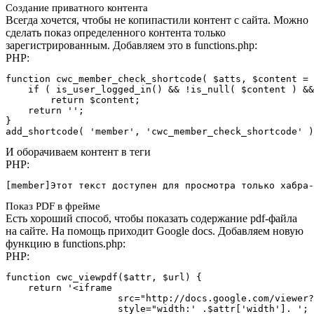
Создание приватного контента
Всегда хочется, чтобы не копипастили контент с сайта. Можно
сделать показ определенного контента только
зарегистрированным. Добавляем это в functions.php:
PHP:
function cwc_member_check_shortcode( $atts, $content = 
    if ( is_user_logged_in() && !is_null( $content ) &&
        return $content;

    return '';

}

add_shortcode( 'member', 'cwc_member_check_shortcode' )
И оборачиваем контент в теги
PHP:
[member]Этот текст доступен для просмотра только хабра
Показ PDF в фрейме
Есть хороший способ, чтобы показать содержание pdf-файла
на сайте. На помощь приходит Google docs. Добавляем новую
функцию в functions.php:
PHP:
function cwc_viewpdf($attr, $url) {

    return '<iframe

                    src="http://docs.google.com/viewer?
                    style="width:' .$attr['width']. '; 