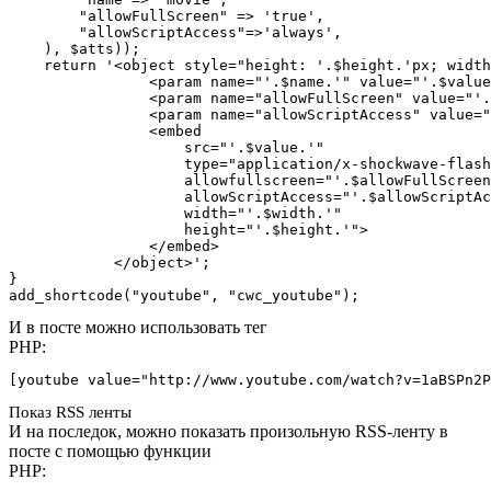
        "allowFullScreen" => 'true',

        "allowScriptAccess"=>'always',

    ), $atts));

    return '<object style="height: '.$height.'px; width
                <param name="'.$name.'" value="'.$value
                <param name="allowFullScreen" value="'.
                <param name="allowScriptAccess" value="
                <embed

                    src="'.$value.'"

                    type="application/x-shockwave-flash
                    allowfullscreen="'.$allowFullScreen
                    allowScriptAccess="'.$allowScriptAc
                    width="'.$width.'"

                    height="'.$height.'">

                </embed>

            </object>';

}

add_shortcode("youtube", "cwc_youtube");
И в посте можно использовать тег
PHP:
[youtube value="http://www.youtube.com/watch?v=1aBSPn2P
Показ RSS ленты
И на последок, можно показать произольную RSS-ленту в
посте с помощью функции
PHP: