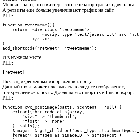
Многие знают, что твиттер – это генератор трафика для блога.
А ретвиты еще больше увеличивают трафик на сайт.
PHP:
function tweetmeme(){

    return '<div class="tweetmeme">

                <script type="text/javascript" src="htt
            </div>';

}

add_shortcode('retweet', 'tweetmeme');
И в нужном месте
PHP:
[retweet]
Показ прикрепленных изображений к посту
Данный шорт может показывать последнее изображение,
прикрепленное к посту. Добавим этот шортик в functions.php:
PHP:
function cwc_postimage($atts, $content = null) {

    extract(shortcode_atts(array(

        "size" => 'thumbnail',

        "float" => 'none'

    ), $atts));

    $images =& get_children('post_type=attachment&post_
    foreach( $images as $imageID => $imagePost )
