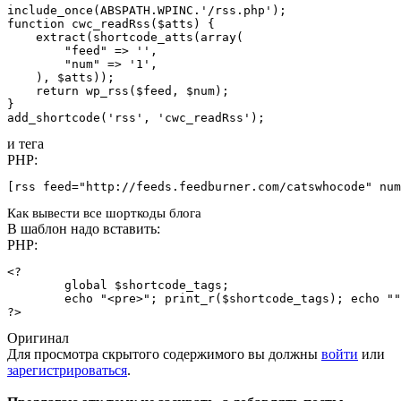
include_once(ABSPATH.WPINC.'/rss.php');

function cwc_readRss($atts) {

    extract(shortcode_atts(array(

        "feed" => '',

        "num" => '1',

    ), $atts));

    return wp_rss($feed, $num);

}

add_shortcode('rss', 'cwc_readRss');
и тега
PHP:
[rss feed="http://feeds.feedburner.com/catswhocode" num
Как вывести все шорткоды блога
В шаблон надо вставить:
PHP:
<?

        global $shortcode_tags;

        echo "<pre>"; print_r($shortcode_tags); echo ""
?>
Оригинал
Для просмотра скрытого содержимого вы должны
войти
или
зарегистрироваться
.