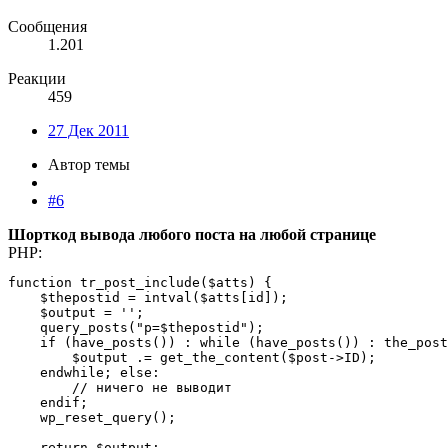
Сообщения
1.201
Реакции
459
27 Дек 2011
Автор темы
#6
Шорткод вывода любого поста на любой странице
PHP:
function tr_post_include($atts) {

    $thepostid = intval($atts[id]);

    $output = '';

    query_posts("p=$thepostid");

    if (have_posts()) : while (have_posts()) : the_post
        $output .= get_the_content($post->ID);

    endwhile; else:

        // ничего не выводит

    endif;

    wp_reset_query();

    return $output;
