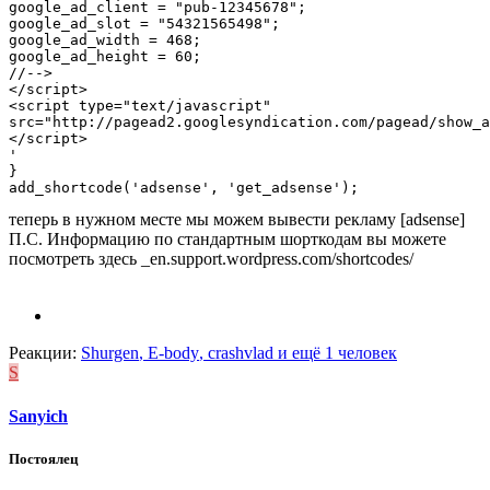
google_ad_client = "pub-12345678";

google_ad_slot = "54321565498";

google_ad_width = 468;

google_ad_height = 60;

//-->

</script>

<script type="text/javascript"

src="http://pagead2.googlesyndication.com/pagead/show_a
</script>

'

}

add_shortcode('adsense', 'get_adsense');
теперь в нужном месте мы можем вывести рекламу [adsense]
П.С. Информацию по стандартным шорткодам вы можете
посмотреть здесь _en.support.wordpress.com/shortcodes/
Реакции:
Shurgen
,
E-body
,
crashvlad
и ещё 1 человек
S
Sanyich
Постоялец