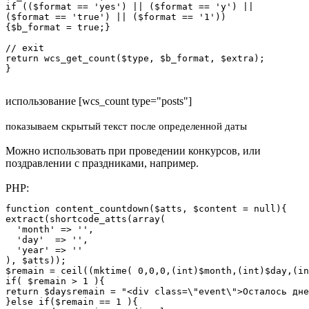
if (($format == 'yes') || ($format == 'y') ||

($format == 'true') || ($format == '1'))

{$b_format = true;}

// exit

return wcs_get_count($type, $b_format, $extra);

}
использование [wcs_count type="posts"]
показываем скрытый текст после определенной даты
Можно использовать при проведении конкурсов, или
поздравлении с праздниками, например.
PHP:
function content_countdown($atts, $content = null){

extract(shortcode_atts(array(

  'month' => '',

  'day'  => '',

  'year' => ''

), $atts));

$remain = ceil((mktime( 0,0,0,(int)$month,(int)$day,(in
if( $remain > 1 ){

return $daysremain = "<div class=\"event\">Осталось дне
}else if($remain == 1 ){
