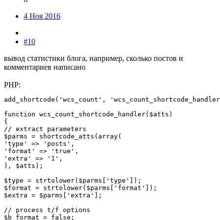
4 Ноя 2016
#10
вывод статистики блога, например, сколько постов и
комментариев написано
PHP:
add_shortcode('wcs_count', 'wcs_count_shortcode_handler
function wcs_count_shortcode_handler($atts)

{

// extract parameters

$parms = shortcode_atts(array(

'type' => 'posts',

'format' => 'true',

'extra' => '1',

), $atts);

$type = strtolower($parms['type']);

$format = strtolower($parms['format']);

$extra = $parms['extra'];

// process t/f options

$b_format = false;
