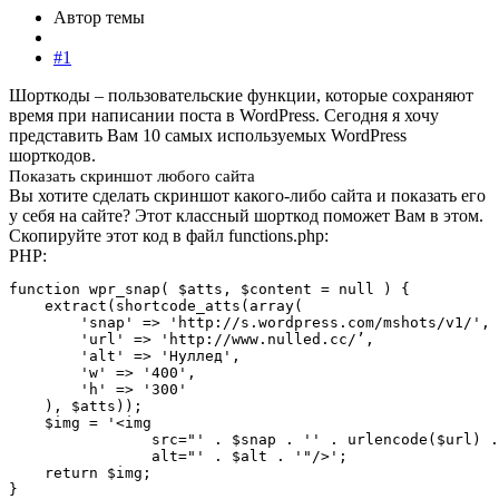
Автор темы
#1
Шорткоды – пользовательские функции, которые сохраняют
время при написании поста в WordPress. Сегодня я хочу
представить Вам 10 самых используемых WordPress
шорткодов.
Показать скриншот любого сайта
Вы хотите сделать скриншот какого-либо сайта и показать его
у себя на сайте? Этот классный шорткод поможет Вам в этом.
Скопируйте этот код в файл functions.php:
PHP:
function wpr_snap( $atts, $content = null ) {

    extract(shortcode_atts(array(

        'snap' => 'http://s.wordpress.com/mshots/v1/',

        'url' => 'http://www.nulled.cc/’,

        'alt' => 'Нуллед',

        'w' => '400',

        'h' => '300'

    ), $atts));

    $img = '<img

                src="' . $snap . '' . urlencode($url) .
                alt="' . $alt . '"/>';

    return $img;

}
