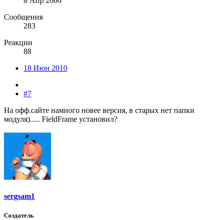
8 Апр 2006
Сообщения
283
Реакции
88
18 Июн 2010
#7
На офф.сайте намного новее версия, в старых нет папки
модуля)..... FieldFrame установил?
sergsam1
Создатель