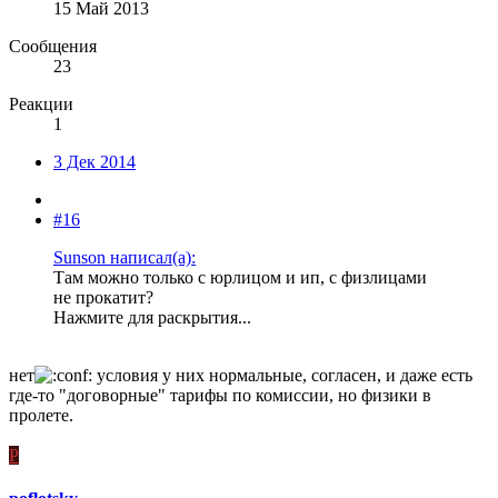
15 Май 2013
Сообщения
23
Реакции
1
3 Дек 2014
#16
Sunson написал(а):
Там можно только с юрлицом и ип, с физлицами
не прокатит?
Нажмите для раскрытия...
нет
условия у них нормальные, согласен, и даже есть
где-то "договорные" тарифы по комиссии, но физики в
пролете.
P