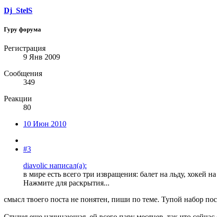
Dj_StelS
Гуру форума
Регистрация
9 Янв 2009
Сообщения
349
Реакции
80
10 Июн 2010
#3
diavolic написал(а):
в мире есть всего три извращения: балет на льду, хокей н
Нажмите для раскрытия...
смысл твоего поста не понятен, пиши по теме. Тупой набор пос
Студия еще начинающая, ей всего пару месяцев, так что сейчас б