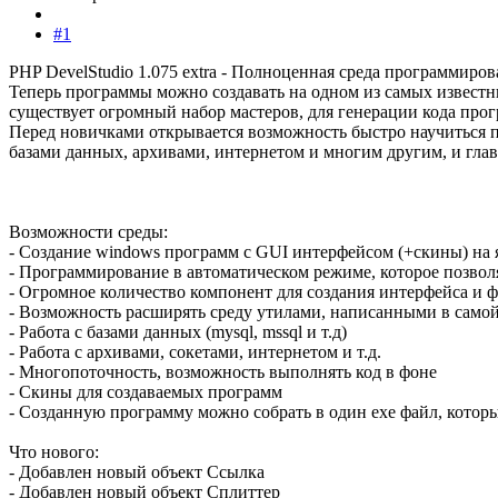
#1
PHP DevelStudio 1.075 extra - Полноценная среда программиро
Теперь программы можно создавать на одном из самых известны
существует огромный набор мастеров, для генерации кода про
Перед новичками открывается возможность быстро научиться 
базами данных, архивами, интернетом и многим другим, и глав
Возможности среды:
- Создание windows программ с GUI интерфейсом (+скины) на
- Программирование в автоматическом режиме, которое позво
- Огромное количество компонент для создания интерфейса и
- Возможность расширять среду утилами, написанными в самой
- Работа с базами данных (mysql, mssql и т.д)
- Работа с архивами, сокетами, интернетом и т.д.
- Многопоточность, возможность выполнять код в фоне
- Скины для создаваемых программ
- Созданную программу можно собрать в один exe файл, которы
Что нового:
- Добавлен новый объект Ссылка
- Добавлен новый объект Сплиттер