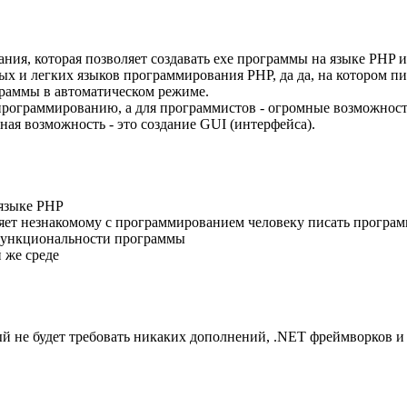
вания, которая позволяет создавать exe программы на языке PHP
х и легких языков программирования PHP, да да, на котором пиш
граммы в автоматическом режиме.
программированию, а для программистов - огромные возможност
ная возможность - это создание GUI (интерфейса).
 языке PHP
ляет незнакомому с программированием человеку писать програ
 функциональности программы
 же среде
й не будет требовать никаких дополнений, .NET фреймворков и 