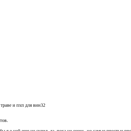
а траве и пхп для вин32
тов.
ы я о ней еще не судил, да, пока не очень, но самые простые про