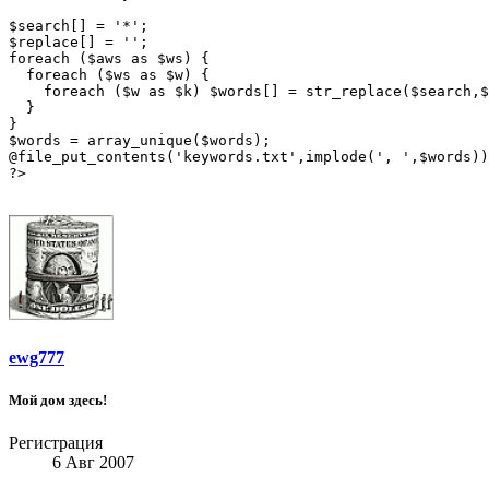
$search[] = '*';

$replace[] = '';

foreach ($aws as $ws) {

  foreach ($ws as $w) {

    foreach ($w as $k) $words[] = str_replace($search,$
  }

}

$words = array_unique($words);

@file_put_contents('keywords.txt',implode(', ',$words))
?>
ewg777
Мой дом здесь!
Регистрация
6 Авг 2007