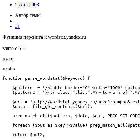
5 Апр 2008
Автор темы
#1
Функция парсинга к wordstat.yandex.ru
взято с SE.
PHP:
<?php

function parse_wordstat($keyword) { 

    $pattern  = '/<table border="0" width="100%" cellsp
    $pattern2 = '/<tr class="tlist".*?><td><a href=".*?
    $url = 'http://wordstat.yandex.ru/advq?rpt=ppc&text
    $data = file_get_contents($url); 

    preg_match_all($pattern, $data, $out, PREG_SET_ORDE
    foreach ($out as $key=>$value) preg_match_all($patt
    return $out2; 
