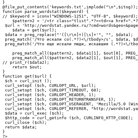
} 

@file_put_contents('keywords.txt',implode("\n",$itog));

function parse_wordstat($keyword) {  

// $keyword = iconv("WINDOWS-1251", "UTF-8", $keyword);

    $pattern2 = '/<tr class="tlist".*?><td><a href=".*?
 $url = 'http://wordstat.yandex.ru/?cmd=words&geo=&page
    $data = get($url);

 $data = preg_replace("'([\r\n]+)[\s]+'", "", $data);

 preg_match('/Что искали со(.*?)<\/tbody>/s', $data, $d
 preg_match('/Что еще искали люди, искавшие (.*?)<\/tbo
    preg_match_all($pattern2, $data1[1], $out[0], PREG_
    preg_match_all($pattern2, $data2[1], $out[1], PREG_
// print_r($data2); 

    return $out; 

} 

function get($url) {

 $ch = curl_init ();

 curl_setopt ($ch, CURLOPT_URL, $url);

 curl_setopt ($ch, CURLOPT_TIMEOUT, 60);

 curl_setopt ($ch, CURLOPT_HEADER, 1);

 curl_setopt ($ch, CURLOPT_RETURNTRANSFER, 1);

 curl_setopt ($ch, CURLOPT_USERAGENT, 'Mozilla/5.0 (Win
 curl_setopt ($ch, CURLOPT_REFERER, "http://wordstat.ya
 $data = curl_exec ($ch);

 $http_code = curl_getinfo ($ch, CURLINFO_HTTP_CODE);

 curl_close ($ch);

 return $data;

}

?>