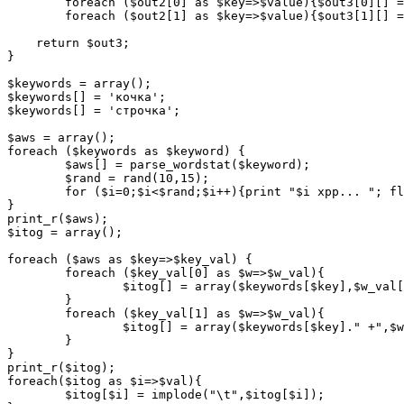
	foreach ($out2[0] as $key=>$value){$out3[0][] = array($out2[0][$key][1],$out2[0][$key][2]);}

	foreach ($out2[1] as $key=>$value){$out3[1][] = array($out2[1][$key][1],$out2[1][$key][2]);}

    return $out3;

}

$keywords = array();

$keywords[] = 'кочка';

$keywords[] = 'строчка';

$aws = array();

foreach ($keywords as $keyword) {

	$aws[] = parse_wordstat($keyword);

	$rand = rand(10,15);

	for ($i=0;$i<$rand;$i++){print "$i xpp... "; flush(); sleep(1);}

}

print_r($aws);

$itog = array();

foreach ($aws as $key=>$key_val) {

	foreach ($key_val[0] as $w=>$w_val){

		$itog[] = array($keywords[$key],$w_val[0],$w_val[1]);

	}

	foreach ($key_val[1] as $w=>$w_val){

		$itog[] = array($keywords[$key]." +",$w_val[0],$w_val[1]);

	}

}

print_r($itog);

foreach($itog as $i=>$val){

	$itog[$i] = implode("\t",$itog[$i]);
