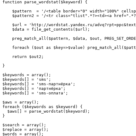
function parse_wordstat($keyword) { 

    $pattern  = '/<table border="0" width="100%" cellsp
    $pattern2 = '/<tr class="tlist".*?><td><a href=".*?
    $url = 'http://wordstat.yandex.ru/advq?rpt=ppc&text
    $data = file_get_contents($url); 

    preg_match_all($pattern, $data, $out, PREG_SET_ORDE
    foreach ($out as $key=>$value) preg_match_all($patt
    return $out2;

}

$keywords = array();

$keywords[] = 'sms';

$keywords[] = 'sms-партнёрка';

$keywords[] = 'партнёрка';

$keywords[] = 'sms-оплата';

$aws = array();

foreach ($keywords as $keyword) {

  $aws[] = parse_wordstat($keyword);

}

$search = array();

$replace = array();

$words = array();
