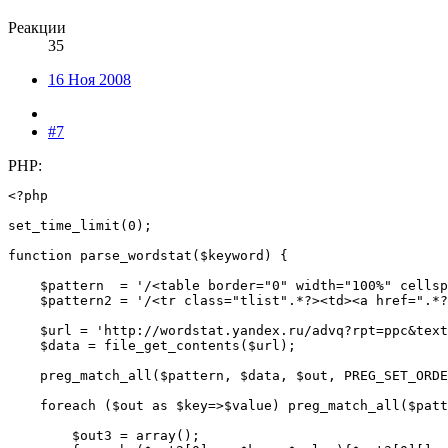
Реакции
35
16 Ноя 2008
#7
PHP:
<?php

set_time_limit(0);

function parse_wordstat($keyword) { 

    $pattern  = '/<table border="0" width="100%" cellsp
    $pattern2 = '/<tr class="tlist".*?><td><a href=".*?
    $url = 'http://wordstat.yandex.ru/advq?rpt=ppc&text
    $data = file_get_contents($url); 

    preg_match_all($pattern, $data, $out, PREG_SET_ORDE
    foreach ($out as $key=>$value) preg_match_all($patt
	$out3 = array();
