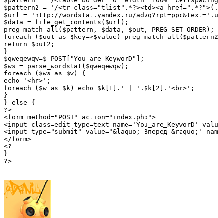
$pattern = '/<table border="0" width="100%" cellspacing
$pattern2 = '/<tr class="tlist".*?><td><a href=".*?">(.
$url = 'http://wordstat.yandex.ru/advq?rpt=ppc&text='.u
$data = file_get_contents($url); 

preg_match_all($pattern, $data, $out, PREG_SET_ORDER); 

foreach ($out as $key=>$value) preg_match_all($pattern2
return $out2;

}

$qweqewqw=$_POST["You_are_KeyworD"];

$ws = parse_wordstat($qweqewqw);

foreach ($ws as $w) {

echo '<hr>';

foreach ($w as $k) echo $k[1].' | '.$k[2].'<br>';

}

} else {

?>

<form method="POST" action="index.php">

<input class=edit type=text name='You_are_KeyworD' valu
<input type="submit" value="&laquo; Вперед &raquo;" nam
</form>

<?

}

?>