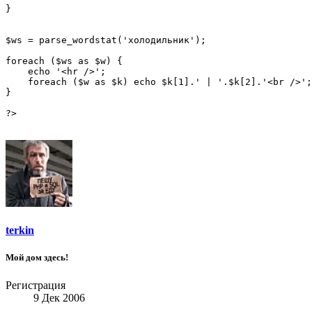
} 

$ws = parse_wordstat('холодильник'); 

foreach ($ws as $w) { 

    echo '<hr />'; 

    foreach ($w as $k) echo $k[1].' | '.$k[2].'<br />';
} 

?>
terkin
Мой дом здесь!
Регистрация
9 Дек 2006