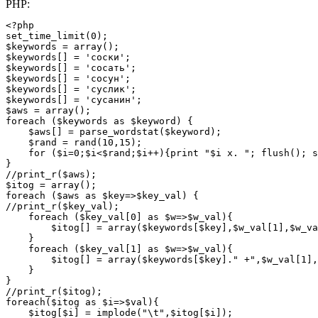
PHP:
<?php 

set_time_limit(0); 

$keywords = array(); 

$keywords[] = 'соски'; 

$keywords[] = 'сосать'; 

$keywords[] = 'сосун'; 

$keywords[] = 'суслик'; 

$keywords[] = 'сусанин'; 

$aws = array(); 

foreach ($keywords as $keyword) { 

    $aws[] = parse_wordstat($keyword); 

    $rand = rand(10,15); 

    for ($i=0;$i<$rand;$i++){print "$i x. "; flush(); s
} 

//print_r($aws); 

$itog = array(); 

foreach ($aws as $key=>$key_val) { 

//print_r($key_val);

    foreach ($key_val[0] as $w=>$w_val){ 

        $itog[] = array($keywords[$key],$w_val[1],$w_va
    } 

    foreach ($key_val[1] as $w=>$w_val){ 

        $itog[] = array($keywords[$key]." +",$w_val[1],
    } 

} 

//print_r($itog); 

foreach($itog as $i=>$val){ 

    $itog[$i] = implode("\t",$itog[$i]); 
