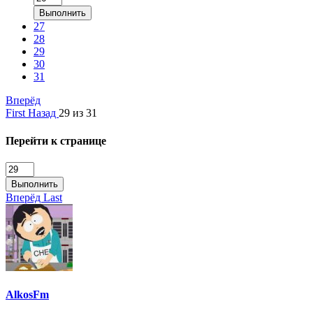
Выполнить
27
28
29
30
31
Вперёд
First
Назад
29 из 31
Перейти к странице
Выполнить
Вперёд
Last
AlkosFm