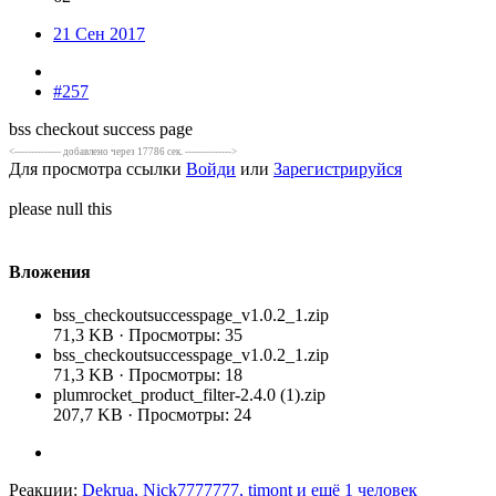
21 Сен 2017
#257
bss checkout success page
<-------------- добавлено через 17786 сек. -------------->
Для просмотра ссылки
Войди
или
Зарегистрируйся
please null this
Вложения
bss_checkoutsuccesspage_v1.0.2_1.zip
71,3 KB · Просмотры: 35
bss_checkoutsuccesspage_v1.0.2_1.zip
71,3 KB · Просмотры: 18
plumrocket_product_filter-2.4.0 (1).zip
207,7 KB · Просмотры: 24
Реакции:
Dekrua
,
Nick7777777
,
timont
и ещё 1 человек