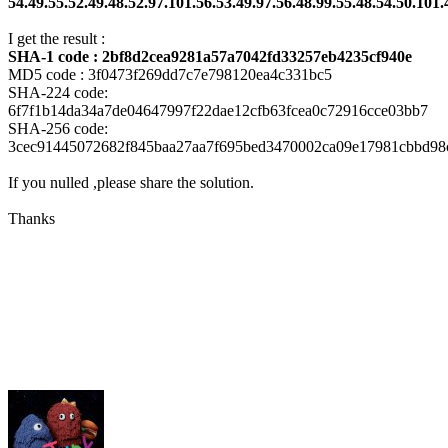
54.49.55.52.49.48.52.97.101.56.53.49.97.56.48.99.55.48.54.50.101.
I get the result :
SHA-1 code : 2bf8d2cea9281a57a7042fd33257eb4235cf940e
MD5 code : 3f0473f269dd7c7e798120ea4c331bc5
SHA-224 code:
6f7f1b14da34a7de04647997f22dae12cfb63fcea0c72916cce03bb7
SHA-256 code:
3cec91445072682f845baa27aa7f695bed3470002ca09e17981cbbd98
If you nulled ,please share the solution.
Thanks