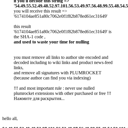
if you'll decode this string =>
'54.49.55.52.49.48.52.97.101.56.53.49.97.56.48.99.55.48.54.
you will receive this result =>
'6174104ae851a80c7062e0f1f82b878ed61ec31649'
this result
'6174104ae851a80c7062e0f1f82b878ed61ec31649' is
the SHA-1 code ,
and used to waste your time for nulling
you must remove all links to author site encoded and
decoded including to wiki links and product news-feed
links,
and remove all signatures with PLUMROCKET
(because author can find you via indexing)
!!! and most important rule : never use nulled
plumrocket extensions with other purchased or free !!!
Нажмите для раскрытия...
hello all,