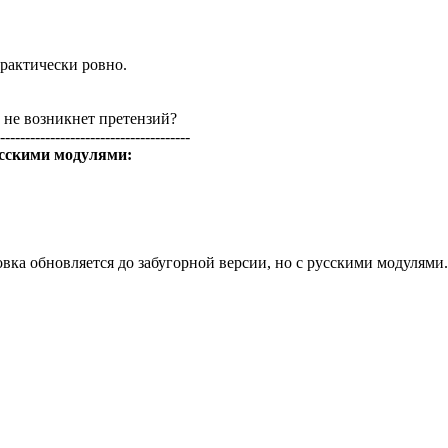
практически ровно.
в не возникнет претензий?
--------------------------------------
русскими модулями:
ановка обновляется до забугорной версии, но с русскими модулями.