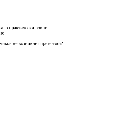
тало практически ровно.
но.
отчиков не возникнет претензий?