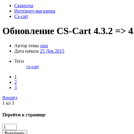
Скрипты
Интернет-магазины
Cs-cart
Обновление CS-Cart 4.3.2 => 4
Автор темы
onsi
Дата начала
25 Дек 2015
Теги
cs-cart
1
2
3
Вперёд
1 из 3
Перейти к странице
Выполнить