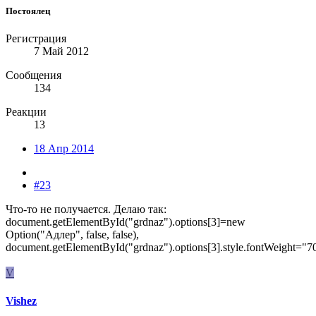
Постоялец
Регистрация
7 Май 2012
Сообщения
134
Реакции
13
18 Апр 2014
#23
Что-то не получается. Делаю так:
document.getElementById("grdnaz").options[3]=new
Option("Адлер", false, false),
document.getElementById("grdnaz").options[3].style.fontWeight="7
V
Vishez