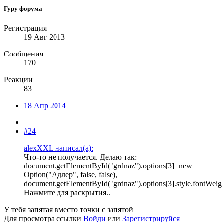
Гуру форума
Регистрация
19 Авг 2013
Сообщения
170
Реакции
83
18 Апр 2014
#24
alexXXL написал(а):
Что-то не получается. Делаю так:
document.getElementById("grdnaz").options[3]=new
Option("Адлер", false, false),
document.getElementById("grdnaz").options[3].style.fontWei
Нажмите для раскрытия...
У тебя запятая вместо точки с запятой
Для просмотра ссылки
Войди
или
Зарегистрируйся