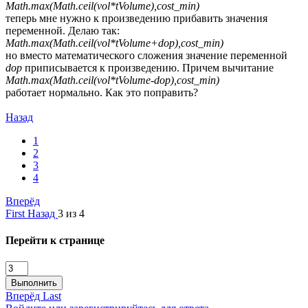
Math.max(Math.ceil(vol*tVolume),cost_min)
теперь мне нужно к произведению прибавить значения
переменной. Делаю так:
Math.max(Math.ceil(vol*tVolume+dop),cost_min)
но вместо математического сложения значение переменной
dop
приписывается к произведению. Причем вычитание
Math.max(Math.ceil(vol*tVolume-dop),cost_min)
работает нормально. Как это поправить?
Назад
1
2
3
4
Вперёд
First
Назад
3 из 4
Перейти к странице
Выполнить
Вперёд
Last