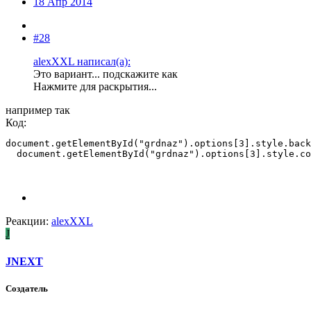
18 Апр 2014
#28
alexXXL написал(а):
Это вариант... подскажите как
Нажмите для раскрытия...
например так
Код:
document.getElementById("grdnaz").options[3].style.back
  document.getElementById("grdnaz").options[3].style.co
Реакции:
alexXXL
J
JNEXT
Создатель