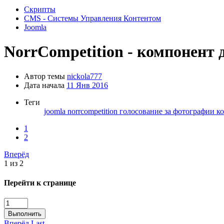
Скрипты
CMS - Системы Управления Контентом
Joomla
NorrCompetition - компонент 
Автор темы
nickola777
Дата начала
11 Янв 2016
Теги
joomla
norrcompetition
голосование за фотографии
к
1
2
Вперёд
1 из 2
Перейти к странице
Выполнить
Вперёд
Last