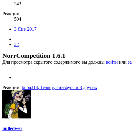
243
Реакции
504
3 Янв 2017
#2
NorrCompetition 1.6.1
Для просмотра скрытого содержимого вы должны
войти
или
з
Реакции:
buba314
,
1eandy
,
Гинзбург
и 3 других
nulledwer