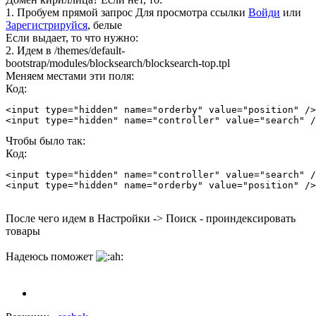
1. Пробуем прямой запрос
Для просмотра ссылки
Войди
или
Зарегистрируйся
, белые
Если выдает, то что нужно:
2. Идем в /themes/default-
bootstrap/modules/blocksearch/blocksearch-top.tpl
Меняем местами эти поля:
Код:
<input type="hidden" name="orderby" value="position" />
<input type="hidden" name="controller" value="search" /
Чтобы было так:
Код:
<input type="hidden" name="controller" value="search" /
<input type="hidden" name="orderby" value="position" />
После чего идем в Настройки -> Поиск - проиндексировать
товары
Надеюсь поможет