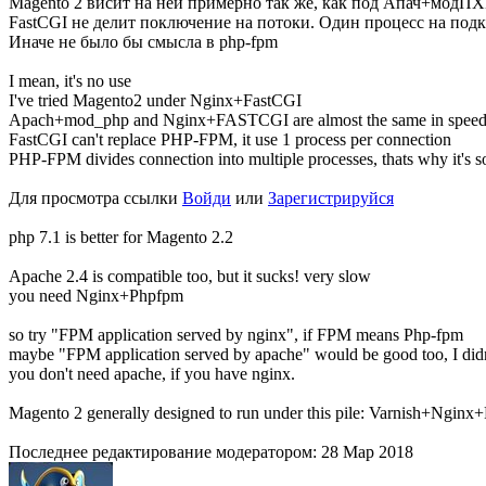
Magento 2 висит на ней примерно так же, как под Апач+модПХ
FastCGI не делит поключение на потоки. Один процесс на под
Иначе не было бы смысла в php-fpm
I mean, it's no use
I've tried Magento2 under Nginx+FastCGI
Apach+mod_php and Nginx+FASTCGI are almost the same in spee
FastCGI can't replace PHP-FPM, it use 1 process per connection
PHP-FPM divides connection into multiple processes, thats why it's s
Для просмотра ссылки
Войди
или
Зарегистрируйся
php 7.1 is better for Magento 2.2
Apache 2.4 is compatible too, but it sucks! very slow
you need Nginx+Phpfpm
so try "FPM application served by nginx", if FPM means Php-fpm
maybe "FPM application served by apache" would be good too, I didn'
you don't need apache, if you have nginx.
Magento 2 generally designed to run under this pile: Varnish+Nginx
Последнее редактирование модератором:
28 Мар 2018