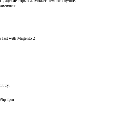
П, адские тормоза. Может немного лучше.
ключение.
d
o fast with Magento 2
t try.
+Php-fpm