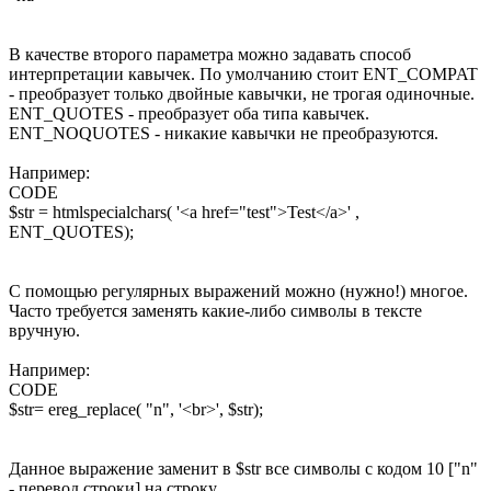
В качестве второго параметра можно задавать способ
интерпретации кавычек. По умолчанию стоит ENT_COMPAT
- преобразует только двойные кавычки, не трогая одиночные.
ENT_QUOTES - преобразует оба типа кавычек.
ENT_NOQUOTES - никакие кавычки не преобразуются.
Например:
CODE
$str = htmlspecialchars( '<a href="test">Test</a>' ,
ENT_QUOTES);
С помощью регулярных выражений можно (нужно!) многое.
Часто требуется заменять какие-либо символы в тексте
вручную.
Например:
CODE
$str= ereg_replace( "n", '<br>', $str);
Данное выражение заменит в $str все символы с кодом 10 ["n"
- перевод строки] на строку