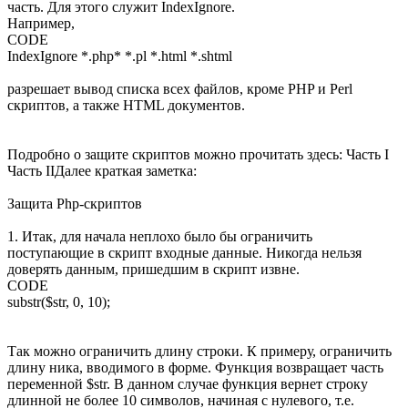
часть. Для этого служит IndexIgnore.
Например,
CODE
IndexIgnore *.php* *.pl *.html *.shtml
разрешает вывод списка всех файлов, кроме PHP и Perl
скриптов, а также HTML документов.
Подробно о защите скриптов можно прочитать здесь: Часть I
Часть IIДалее краткая заметка:
Защита Php-скриптов
1. Итак, для начала неплохо было бы ограничить
поступающие в скрипт входные данные. Никогда нельзя
доверять данным, пришедшим в скрипт извне.
CODE
substr($str, 0, 10);
Так можно ограничить длину строки. К примеру, ограничить
длину ника, вводимого в форме. Функция возвращает часть
переменной $str. В данном случае функция вернет строку
длинной не более 10 символов, начиная с нулевого, т.е.