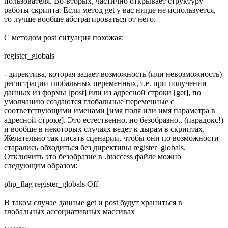
пользователя. Во-вторых, частично открывает структуру
работы скрипта. Если метод get у вас нигде не используется,
то лучше вообще абстрагироваться от него.
С методом post ситуация похожая:
register_globals
- директива, которая задает возможность (или невозможность)
регистрации глобальных переменных, т.е. при получении
данных из формы [post] или из адресной строки [get], по
умолчанию создаются глобальные переменные с
соответствующими именами [имя поля или имя параметра в
адресной строке]. Это естественно, но безобразно.. (парадокс!)
и вообще в некоторых случаях ведет к дырам в скриптах.
Желательно так писать сценарии, чтобы они по возможности
старались обходиться без директивы register_globals.
Отключить это безобразие в .htaccess файле можно
следующим образом:
php_flag register_globals Off
В таком случае данные get и post будут храниться в
глобальных ассоциативных массивах