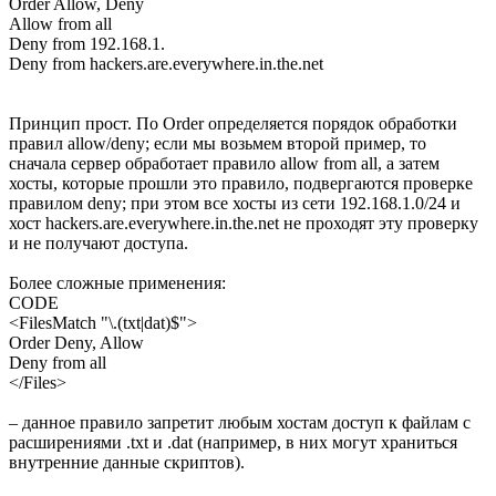
Order Allow, Deny
Allow from all
Deny from 192.168.1.
Deny from hackers.are.everywhere.in.the.net
Принцип прост. По Order определяется порядок обработки
правил allow/deny; если мы возьмем второй пример, то
сначала сервер обработает правило allow from all, а затем
хосты, которые прошли это правило, подвергаются проверке
правилом deny; при этом все хосты из сети 192.168.1.0/24 и
хост hackers.are.everywhere.in.the.net не проходят эту проверку
и не получают доступа.
Более сложные применения:
CODE
<FilesMatch "\.(txt|dat)$">
Order Deny, Allow
Deny from all
</Files>
– данное правило запретит любым хостам доступ к файлам с
расширениями .txt и .dat (например, в них могут храниться
внутренние данные скриптов).