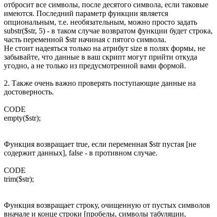
отбросит все символы, после десятого символа, если таковые
имеются. Последний параметр функции является
опциональным, т.е. необязательным, можно просто задать
substr($str, 5) - в таком случае возвратом функции будет строка,
часть переменной $str начиная с пятого символа.
Не стоит надеяться только на атрибут size в полях формы, не
забывайте, что данные в ваш скрипт могут прийти откуда
угодно, а не только из предусмотренной вами формой.
2. Также очень важно проверять поступающие данные на
достоверность.
CODE
empty($str);
Функция возвращает true, если переменная $str пустая [не
содержит данных], false - в противном случае.
CODE
trim($str);
Функция возвращает строку, очищенную от пустых символов
вначале и конце строки [пробелы, символы табуляции,