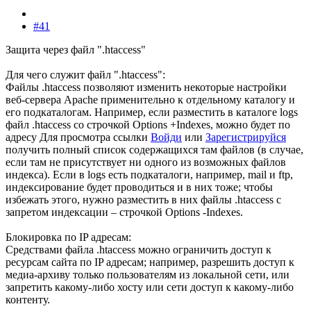
#41
Защита через файл ".htaccess"
Для чего служит файл ".htaccess":
Файлы .htaccess позволяют изменить некоторые настройки
веб-сервера Apache применительно к отдельному каталогу и
его подкаталогам. Например, если разместить в каталоге logs
файл .htaccess со строчкой Options +Indexes, можно будет по
адресу
Для просмотра ссылки
Войди
или
Зарегистрируйся
получить полный список содержащихся там файлов (в случае,
если там не присутствует ни одного из возможных файлов
индекса). Если в logs есть подкаталоги, например, mail и ftp,
индексирование будет проводиться и в них тоже; чтобы
избежать этого, нужно разместить в них файлы .htaccess с
запретом индексации – строчкой Options -Indexes.
Блокировка по IP адресам:
Средствами файла .htaccess можно ограничить доступ к
ресурсам сайта по IP адресам; например, разрешить доступ к
медиа-архиву только пользователям из локальной сети, или
запретить какому-либо хосту или сети доступ к какому-либо
контенту.