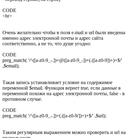
CODE
<br>
Очень желательно чтобы в поля e-mail и url были введены
именно адрес электронной почты и адрес сайта
соответственно, а не то, что душе угодно:
CODE
preg_match( '/^([a-z0-9_-.])+@([a-z0-9_-])+(.([a-z0-9])+)+$/'
,$email);
Такая запись устанавливает условие на содержимое
переменной $email. Функция вернет true, если данные в
переменной похожи на адрес электронной почты, false - в
противном случае.
CODE
preg_match( '/^([a-z0-9_-.])+(.([a-z0-9/])+)+$/' ,$url);
Таким регулярным выражением можно проверить и url на
правильность