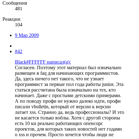
Сообщения
481
Реакции
104
9 Мар 2009
#42
Black#FFFFFF написал(а):
Согласен. Поэтому этот материал был изначально
размещен в faq для начинающих программистов.
Да, здесь ничего нет такого, что не узнает
программист за первые пол года работы junior. Эта
статься рассчитана была изначально на тех, кто
начинает. Даже с простыми детскими примерами.
А по поводу профи не нужно далеко идти, профи
писали vbulletin, который от версии к версии
латает xss. Странно да, ведь профессионалы? И это
не касается только воблы. Хотя с другой стороны
есть 10 ки реально работающих опенсорс
проектов, для которых таких новостей нет годами
о xss и прочем. Просто хочется чтобы люди не