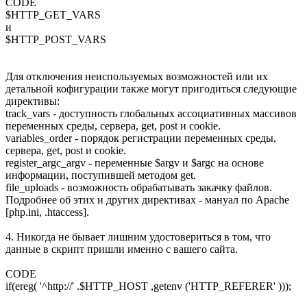
CODE
$HTTP_GET_VARS
и
$HTTP_POST_VARS
Для отключения неиспользуемых возможностей или их
детальной кофигурации также могут пригодиться следующие
директивы:
track_vars - доступность глобальных ассоциативных массивов
переменных среды, сервера, get, post и cookie.
variables_order - порядок регистрации переменных среды,
сервера, get, post и cookie.
register_argc_argv - переменные $argv и $argc на основе
информации, поступившей методом get.
file_uploads - возможность обрабатывать закачку файлов.
Подробнее об этих и других директивах - мануал по Apache
[php.ini, .htaccess].
4. Никогда не бывает лишним удостовериться в том, что
данные в скрипт пришли именно с вашего сайта.
CODE
if(ereg( '^http://' .$HTTP_HOST ,getenv ('HTTP_REFERER' )));