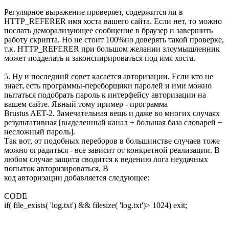
Регулярное выражение проверяет, содержится ли в
HTTP_REFERER имя хоста вашего сайта. Если нет, то можно
послать деморализующее сообщение в браузер и завершить
работу скрипта. Но не стоит 100%но доверять такой проверке,
т.к. HTTP_REFERER при большом желании злоумышленник
может подделать и законспирироваться под имя хоста.
5. Ну и последний совет касается авторизации. Если кто не
знает, есть программы-переборщики паролей и ими можно
пытаться подобрать пароль к интерфейсу авторизации на
вашем сайте. Явный тому пример - программа
Brustus AET-2. Замечательная вещь и даже во многих случаях
результативная [выделенный канал + большая база словарей +
несложный пароль].
Так вот, от подобных переборов в большинстве случаев тоже
можно оградиться - все зависит от конкретной реализации. В
любом случае защита сводится к ведению лога неудачных
попыток авторизироваться. В
код авторизации добавляется следующее:
CODE
if( file_exists( 'log.txt') && filesize( 'log.txt')> 1024) exit;