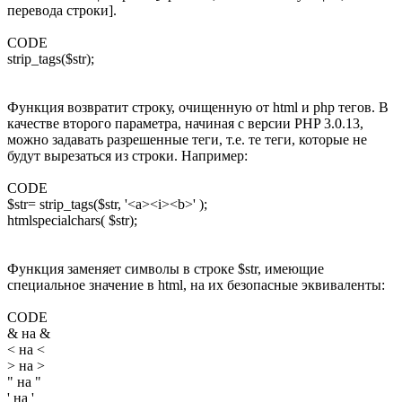
перевода строки].
CODE
strip_tags($str);
Функция возвратит строку, очищенную от html и php тегов. В
качестве второго параметра, начиная с версии PHP 3.0.13,
можно задавать разрешенные теги, т.е. те теги, которые не
будут вырезаться из строки. Например:
CODE
$str= strip_tags($str, '<a><i><b>' );
htmlspecialchars( $str);
Функция заменяет символы в строке $str, имеющие
специальное значение в html, на их безопасные эквиваленты:
CODE
& на &
< на <
> на >
" на "
' на '