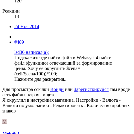
120
Реакции
13
24 Ноя 2014
#489
lsd36 написал(а):
Подскажите где найти файл в Webasyst 4 найти
файл (функцию) отвечающий за формирование
цены. Хочу её округлить $cena=
(ceil($cena/100))*100;
Нажмите для раскрытия...
Для просмотра ссылки
Войди
или
Зарегистрируйся
там вроде
есть файлы, ктр вы ищете.
Я округлил в настройках магазина. Настройки - Валюта -
Валюта по умолчанию - Редактировать - Количество дробных
знаков
M
Melnik2