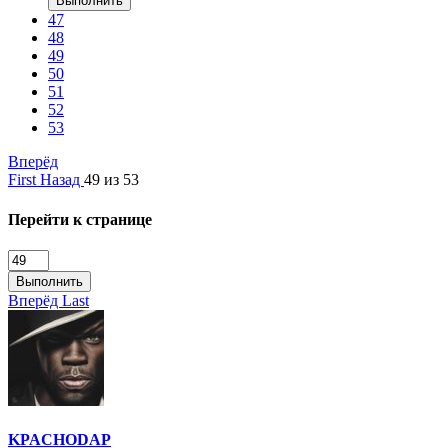
Выполнить
47
48
49
50
51
52
53
Вперёд
First
Назад
49 из 53
Перейти к странице
Выполнить
Вперёд
Last
KPACHODAP