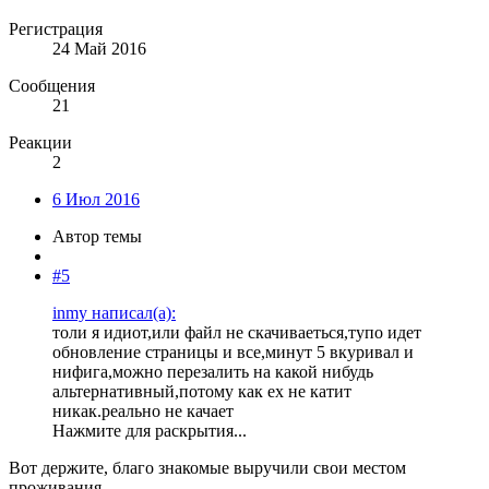
Регистрация
24 Май 2016
Сообщения
21
Реакции
2
6 Июл 2016
Автор темы
#5
inmy написал(а):
толи я идиот,или файл не скачиваеться,тупо идет
обновление страницы и все,минут 5 вкуривал и
нифига,можно перезалить на какой нибудь
альтернативный,потому как ех не катит
никак.реально не качает
Нажмите для раскрытия...
Вот держите, благо знакомые выручили свои местом
проживания.