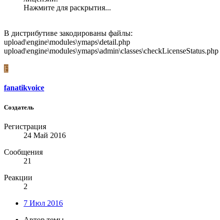
Нажмите для раскрытия...
В дистрибутиве закодированы файлы:
upload\engine\modules\ymaps\detail.php
upload\engine\modules\ymaps\admin\classes\checkLicenseStatus.php
F
fanatikvoice
Создатель
Регистрация
24 Май 2016
Сообщения
21
Реакции
2
7 Июл 2016
Автор темы