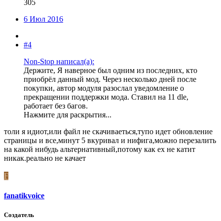
305
6 Июл 2016
#4
Non-Stop написал(а):
Держите, Я наверное был одним из последних, кто
приобрёл данный мод. Через несколько дней после
покупки, автор модуля разослал уведомление о
прекращении поддержки мода. Ставил на 11 dle,
работает без багов.
Нажмите для раскрытия...
толи я идиот,или файл не скачиваеться,тупо идет обновление
страницы и все,минут 5 вкуривал и нифига,можно перезалить
на какой нибудь альтернативный,потому как ех не катит
никак.реально не качает
F
fanatikvoice
Создатель