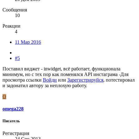
Сообщения
10
Реакции
4
11 Мар 2016
#5
Поставил виджет - inwidget, всё работает, функционала
минимум, но с тех пор как поменялся API инстаграма -
Для
просмотра ссылки
Войди
или
Зарегистрируйся
, потестировал
и задонатил автору за неплохую работу.
O
omega228
Писатель
Регистрация
24 Сен 2013