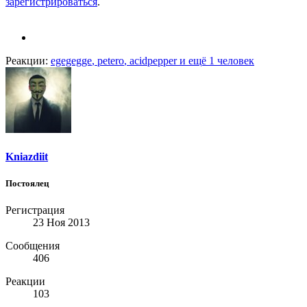
зарегистрироваться
.
Реакции:
egegegge
,
petero
,
acidpepper
и ещё 1 человек
Kniazdiit
Постоялец
Регистрация
23 Ноя 2013
Сообщения
406
Реакции
103