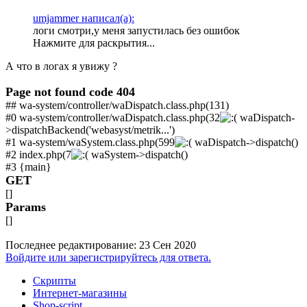
umjammer написал(а):
логи смотри,у меня запустилась без ошибок
Нажмите для раскрытия...
А что в логах я увижу ?
Page not found code 404
## wa-system/controller/waDispatch.class.php(131)
#0 wa-system/controller/waDispatch.class.php(32
waDispatch-
>dispatchBackend('webasyst/metrik...')
#1 wa-system/waSystem.class.php(599
waDispatch->dispatch()
#2 index.php(7
waSystem->dispatch()
#3 {main}
GET
[]
Params
[]
Последнее редактирование:
23 Сен 2020
Войдите или зарегистрируйтесь для ответа.
Скрипты
Интернет-магазины
Shop-script