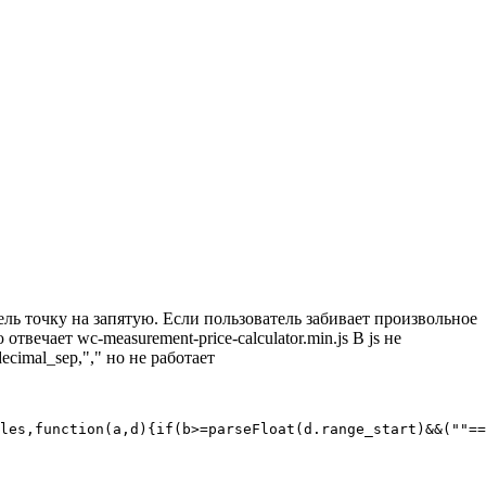
ель точку на запятую. Если пользователь забивает произвольное
твечает wc-measurement-price-calculator.min.js В js не
imal_sep,"," но не работает
les,function(a,d){if(b>=parseFloat(d.range_start)&&(""==