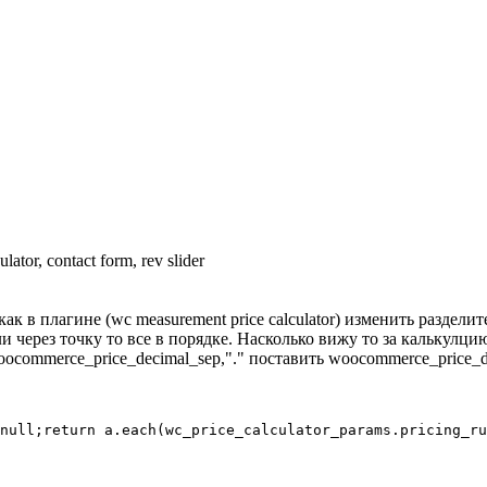
or, contact form, rev slider
 в плагине (wc measurement price calculator) изменить разделит
и через точку то все в порядке. Насколько вижу то за калькулцию о
ommerce_price_decimal_sep,"." поставить woocommerce_price_dec
null;return a.each(wc_price_calculator_params.pricing_ru