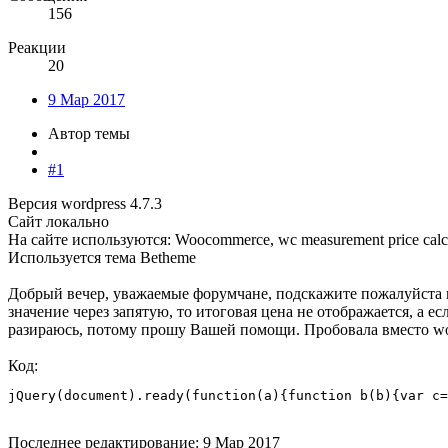
156
Реакции
20
9 Мар 2017
Автор темы
#1
Версия wordpress 4.7.3
Сайт локально
На сайте используются: Woocommerce, wc measurement price calculat
Используется тема Betheme
Добрый вечер, уважаемые форумчане, подскажите пожалуйста как
значение через запятую, то итоговая цена не отображается, а есл
разираюсь, потому прошу Вашей помощи. Пробовала вместо wooc
Код:
jQuery(document).ready(function(a){function b(b){var c=
Последнее редактирование:
9 Мар 2017