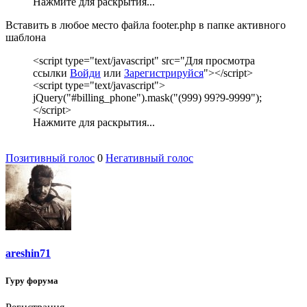
Нажмите для раскрытия...
Вставить в любое место файла footer.php в папке активного
шаблона
<script type="text/javascript" src="
Для просмотра
ссылки
Войди
или
Зарегистрируйся
"></script>
<script type="text/javascript">
jQuery("#billing_phone").mask("(999) 99?9-9999");
</script>
Нажмите для раскрытия...
Позитивный голос
0
Негативный голос
areshin71
Гуру форума