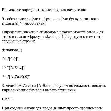
Вы можете определить маску так, как вам угодно.
9 - обозначает любую цифру, а - любую букву латинского
алфавита, * - любой знак.
Определить значение символов вы также можете сами. Для
этого в плагине jquery.maskedinput-1.2.2.js нужно изменить
следующие строки:
definitions: {
'9': "[0-9]",
'a': "[A-Za-z]",
'*': "[A-Za-z0-9]"
Заменив [A-Za-z] на [A-Яa-я], получим возможность вводить
кириллические символы вместо латинских.
Шаг 3.
При создании поля для ввода данных просто прописываем