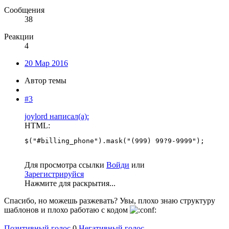
Сообщения
38
Реакции
4
20 Мар 2016
Автор темы
#3
joylord написал(а):
HTML:
$("#billing_phone").mask("(999) 99?9-9999");
Для просмотра ссылки
Войди
или
Зарегистрируйся
Нажмите для раскрытия...
Спасибо, но можешь разжевать? Увы, плохо знаю структуру
шаблонов и плохо работаю с кодом
Позитивный голос
0
Негативный голос