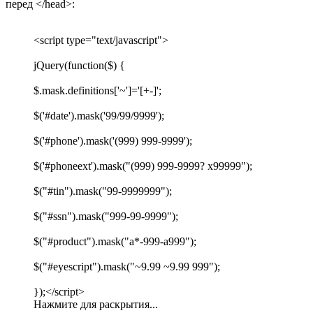
перед </head>:
<script type="text/javascript">
jQuery(function($) {
$.mask.definitions['~']='[+-]';
$('#date').mask('99/99/9999');
$('#phone').mask('(999) 999-9999');
$('#phoneext').mask("(999) 999-9999? x99999");
$("#tin").mask("99-9999999");
$("#ssn").mask("999-99-9999");
$("#product").mask("a*-999-a999");
$("#eyescript").mask("~9.99 ~9.99 999");
});</script>
Нажмите для раскрытия...