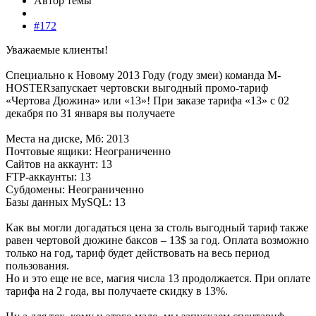
Автор темы
#172
Уважаемые клиенты!
Специально к Новому 2013 Году (году змеи) команда
M
-
HOSTER
запускает чертовски выгодный промо-тариф
«Чертова Дюжина» или «13»! При заказе тарифа «13» с 02
декабря по 31 января вы получаете
Места на диске, Мб: 2013
Почтовые ящики: Неограниченно
Сайтов на аккаунт: 13
FTP-аккаунты: 13
Субдомены: Неограниченно
Базы данных MySQL: 13
Как вы могли догадаться цена за столь выгодный тариф также
равен чертовой дюжине баксов – 13$ за год. Оплата возможно
только на год, тариф будет действовать на весь период
пользования.
Но и это еще не все, магия числа 13 продолжается. При оплате
тарифа на 2 года, вы получаете скидку в 13%.