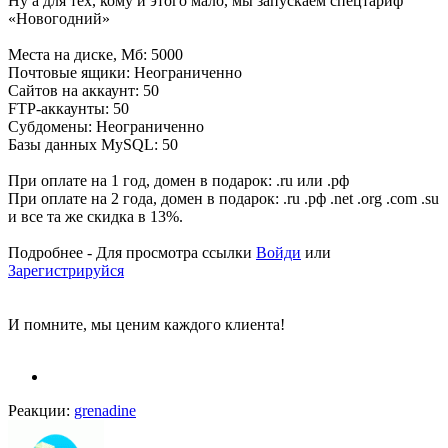
Ну а для тех, кому и этого мало, мы запускаем спецтариф
«
Новогодний»
Места на диске, Мб: 5000
Почтовые ящики: Неограниченно
Сайтов на аккаунт: 50
FTP-аккаунты: 50
Субдомены: Неограниченно
Базы данных MySQL: 50
При оплате на 1 год, домен в подарок: .ru или .рф
При оплате на 2 года, домен в подарок: .ru .рф .net .org .com .su
и все та же скидка в 13%.
Подробнее -
Для просмотра ссылки
Войди
или
Зарегистрируйся
И помните, мы ценим каждого клие
нта!
Реакции:
grenadine