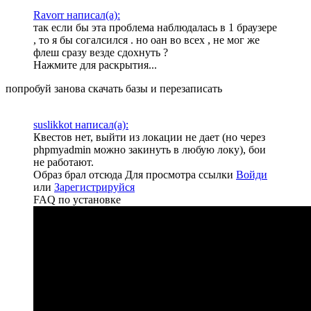
Ravorr написал(а):
так если бы эта проблема наблюдалась в 1 браузере
, то я бы согалсился . но оан во всех , не мог же
флеш сразу везде сдохнуть ?
Нажмите для раскрытия...
попробуй занова скачать базы и перезаписать
suslikkot написал(а):
Квестов нет, выйти из локации не дает (но через
phpmyadmin можно закинуть в любую локу), бои
не работают.
Образ брал отсюда
Для просмотра ссылки
Войди
или
Зарегистрируйся
FAQ по установке