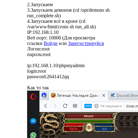
2.Запускаем
3.Запускаем демонов (cd /opt/demons sh
run_complete.sh)
4.Запускаем всё в кроне (cd
/var/www/html/crons sh run_all.sh)
IP:192.168.1.10
Веб порт: 10000 (
Для просмотра
ссылки
Войди
или
Зарегистрируйся
Логин:root
пароль:root
ip:192.168.1.10/phpmyadmin
login:root
password:2641412qq
Как то так