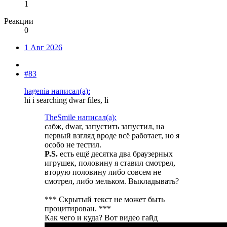
1
Реакции
0
1 Авг 2026
#83
hagenia написал(а):
hi i searching dwar files, li
TheSmile написал(а):
сабж, dwar, запустить запустил, на
первый взгляд вроде всё работает, но я
особо не тестил.
P.S.
есть ещё десятка два браузерных
игрушек, половину я ставил смотрел,
вторую половину либо совсем не
смотрел, либо мельком. Выкладывать?
*** Скрытый текст не может быть
процитирован. ***
Как чего и куда? Вот видео гайд