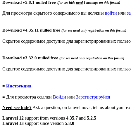
Download
v
5.8.1
nulled free
(for see hide
need
1 message on this forum)
Для просмотра скрытого содержимого вы должны
войти
или
з
Download
v4.35.11 nulled free
(for see
need only
registration
on this forum)
Скрытое содержимое доступно для зарегистрированных пользо
Download
v3.32.0 nulled free
(for see
need only
registration
on this forum)
Скрытое содержимое доступно для зарегистрированных пользо
=
Инструкция
Для просмотра ссылки
Войди
или
Зарегистрируйся
=
Need see hide?
Ask a question, on laravel nova, tell us about your ex
Laravel 12
support from versions
4.35.7
and
5.2.5
Laravel 13
support since version
5.8.0