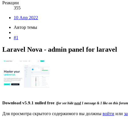
Реакции
355
10 Апр 2022
Автор темы
#1
Laravel Nova - admin panel for laravel​
Download
v5.9.1 nulled free
(for see hide
need
1 message & 1 like on this forum
Для просмотра скрытого содержимого вы должны
войти
или
з