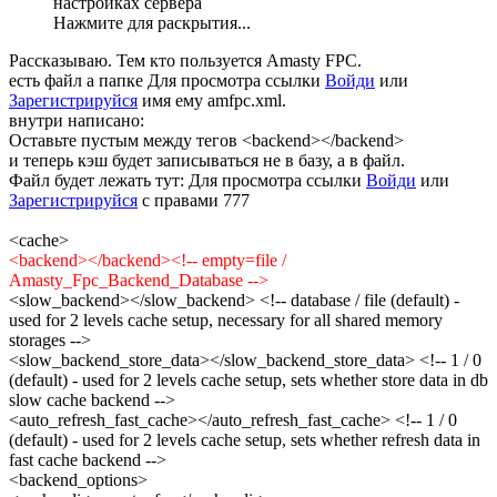
настройках сервера
Нажмите для раскрытия...
Рассказываю. Тем кто пользуется Amasty FPC.
есть файл а папке
Для просмотра ссылки
Войди
или
Зарегистрируйся
имя ему amfpc.xml.
внутри написано:
Оставьте пустым между тегов <backend></backend>
и теперь кэш будет записываться не в базу, а в файл.
Файл будет лежать тут:
Для просмотра ссылки
Войди
или
Зарегистрируйся
с правами 777
<cache>
<backend></backend><!-- empty=file /
Amasty_Fpc_Backend_Database -->
<slow_backend></slow_backend> <!-- database / file (default) -
used for 2 levels cache setup, necessary for all shared memory
storages -->
<slow_backend_store_data></slow_backend_store_data> <!-- 1 / 0
(default) - used for 2 levels cache setup, sets whether store data in db
slow cache backend -->
<auto_refresh_fast_cache></auto_refresh_fast_cache> <!-- 1 / 0
(default) - used for 2 levels cache setup, sets whether refresh data in
fast cache backend -->
<backend_options>