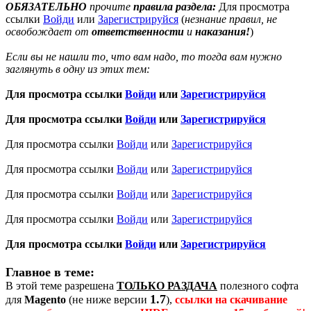
ОБЯЗАТЕЛЬНО
прочите
правила раздела:
Для просмотра
ссылки
Войди
или
Зарегистрируйся
(
незнание правил, не
освобождает от
ответственности
и
наказания!
)
Если вы не нашли то, что вам надо, то тогда вам нужно
заглянуть в одну из этих тем:
Для просмотра ссылки
Войди
или
Зарегистрируйся
Для просмотра ссылки
Войди
или
Зарегистрируйся
Для просмотра ссылки
Войди
или
Зарегистрируйся
Для просмотра ссылки
Войди
или
Зарегистрируйся
Для просмотра ссылки
Войди
или
Зарегистрируйся
Для просмотра ссылки
Войди
или
Зарегистрируйся
Для просмотра ссылки
Войди
или
Зарегистрируйся
Главное в теме:
В этой теме разрешена
ТОЛЬКО РАЗДАЧА
полезного софта
1.7
для
Magento
(не ниже версии
),
ссылки на скачивание