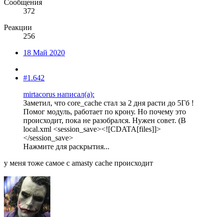
Сообщения
372
Реакции
256
18 Май 2020
#1.642
mirtacorus написал(а):
Заметил, что core_cache стал за 2 дня расти до 5Гб !
Помог модуль, работает по крону. Но почему это
происходит, пока не разобрался. Нужен совет. (В
local.xml <session_save><![CDATA[files]]>
</session_save>
Нажмите для раскрытия...
у меня тоже самое с amasty cache происходит