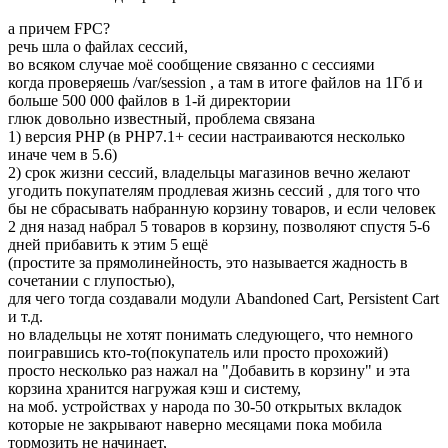
а причем FPC?
речь шла о файлах сессий,
во всяком случае моё сообщение связанно с сессиями
когда проверяешь /var/session , а там в итоге файлов на 1Гб и
больше 500 000 файлов в 1-й директории
глюк довольно известный, проблема связана
1) версия PHP (в РНР7.1+ сесии настраиваются несколько
иначе чем в 5.6)
2) срок жизни сессий, владельцы магазинов вечно желают
угодить покупателям продлевая жизнь сессий , для того что
бы не сбрасывать набранную корзину товаров, и если человек
2 дня назад набрал 5 товаров в корзину, позволяют спустя 5-6
дней прибавить к этим 5 ещё
(простите за прямолинейность, это называется жадность в
сочетании с глупостью),
для чего тогда создавали модули Abandoned Cart, Persistent Cart
и т.д.
но владельцы не хотят понимать следующего, что немного
поигравшись кто-то(покупатель или просто прохожий)
просто несколько раз нажал на "Добавить в корзину" и эта
корзина хранится нагружая кэш и систему,
на моб. устройствах у народа по 30-50 открытых вкладок
которые не закрывают наверно месяцами пока мобила
тормозить не начинает,