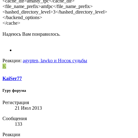
<cache_dir>amasty_fpc</cache_dir>
<file_name_prefix>amfpc</file_name_prefix>
<hashed_directory_level>3</hashed_directory_level>
</backend_options>
</cache>
Надеюсь Вам понравилось.
Реакции:
agypten
,
lawko
и
Носок судьбы
K
KaiSer77
Гуру форума
Регистрация
21 Июл 2013
Сообщения
133
Реакции