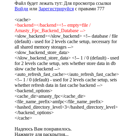
Файл будет лежать тут:
Для просмотра ссылки
Войди
или
Зарегистрируйся
с правами 777
<cache>
<backend></backend><!-- empty=file /
Amasty_Fpc_Backend_Database -->
<slow_backend></slow_backend> <!-- database / file
(default) - used for 2 levels cache setup, necessary for
all shared memory storages -->
<slow_backend_store_data>
</slow_backend_store_data> <!-- 1 / 0 (default) - used
for 2 levels cache setup, sets whether store data in db
slow cache backend -->
<auto_refresh_fast_cache></auto_refresh_fast_cache>
<!-- 1 / 0 (default) - used for 2 levels cache setup, sets
whether refresh data in fast cache backend -->
<backend_options>
<cache_dir>amasty_fpc</cache_dir>
<file_name_prefix>amfpc</file_name_prefix>
<hashed_directory_level>3</hashed_directory_level>
</backend_options>
</cache>
Надеюсь Вам понравилось.
Нажмите для раскрытия...