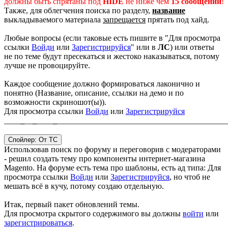
должны быть спрятаны под
HIDE
не ниже чем
15 сообщений
!
Также, для облегчения поиска по разделу,
название
выкладываемого материала
запрещается
прятать под хайд.
Любые вопросы (если таковые есть пишите в "
Для просмотра
ссылки
Войди
или
Зарегистрируйся
" или в
ЛС
) или ответы
не по теме будут пресекаться и жестоко наказываться, потому
лучше не провоцируйте.
Каждое сообщение должно формироваться лаконично и
понятно (Название, описание, ссылки на демо и по
возможности скриношот(ы)).
Для просмотра ссылки
Войди
или
Зарегистрируйся
____
_
__
_
____
_
__________________________________________
Спойлер:
От ТС
Использовав поиск по форуму и переговорив с модераторами
- решил создать тему про компоненты интернет-магазина
Magento. На форуме есть тема про шаблоны, есть ад типа:
Для
просмотра ссылки
Войди
или
Зарегистрируйся
, но чтоб не
мешать всё в кучу, потому создаю отдельную.
Итак, первый пакет обновлений темы.
Для просмотра скрытого содержимого вы должны
войти
или
зарегистрироваться
.