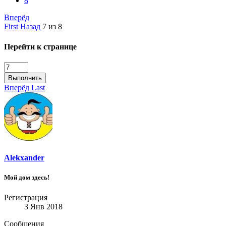
8
Вперёд
First
Назад
7 из 8
Перейти к странице
Выполнить
Вперёд
Last
Alekxander
Мой дом здесь!
Регистрация
3 Янв 2018
Сообщения