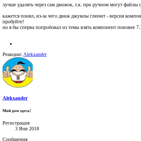
лучше удалять через сам движок, т.к. при ручном могут файлы 
кажется понял, из-за чего движ джумлы глючит - версия компоне
пробуйте!
но я бы сперва попробовал из темы взять компонент поновее 7.
Реакции:
Alekxander
Alekxander
Мой дом здесь!
Регистрация
3 Янв 2018
Сообщения