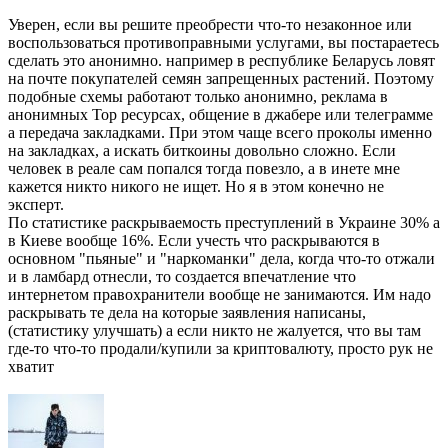
Уверен, если вы решите преобрести что-то незаконное или
воспользоваться противоправными услугами, вы постараетесь
сделать это анонимно. например в республике Беларусь ловят
на почте покупателей семян запрещенных растений. Поэтому
подобные схемы работают только анонимно, реклама в
анонимных Тор ресурсах, общение в джабере или телеграмме
а передача закладками. При этом чаще всего проколы именно
на закладках, а искать биткоины довольно сложно. Если
человек в реале сам попался тогда повезло, а в инете мне
кажется никто никого не ищет. Но я в этом конечно не
эксперт.
По статистике раскрываемость преступлений в Украине 30% а
в Киеве вообще 16%. Если учесть что раскрываются в
основном "пьяные" и "наркоманки" дела, когда что-то отжали
и в ламбард отнесли, то создается впечатление что
интернетом правохранители вообще не занимаются. Им надо
раскрывать те дела на которые заявления написаны,
(статистику улучшать) а если никто не жалуется, что вы там
где-то что-то продали/купили за криптовалюту, просто рук не
хватит