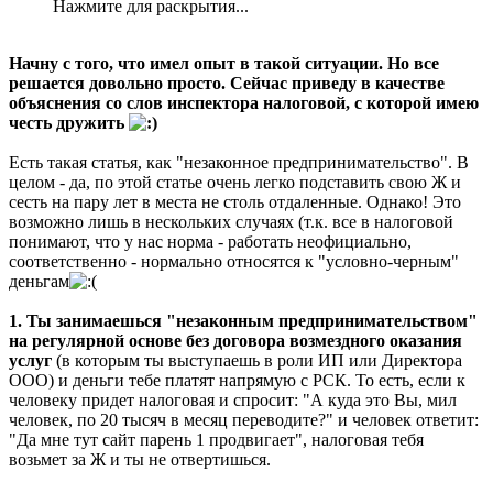
Нажмите для раскрытия...
Начну с того, что имел опыт в такой ситуации. Но все
решается довольно просто. Сейчас приведу в качестве
объяснения со слов инспектора налоговой, с которой имею
честь дружить
Есть такая статья, как "незаконное предпринимательство". В
целом - да, по этой статье очень легко подставить свою Ж и
сесть на пару лет в места не столь отдаленные. Однако! Это
возможно лишь в нескольких случаях (т.к. все в налоговой
понимают, что у нас норма - работать неофициально,
соответственно - нормально относятся к "условно-черным"
деньгам
1. Ты занимаешься "незаконным предпринимательством"
на регулярной основе без договора возмездного оказания
услуг
(в которым ты выступаешь в роли ИП или Директора
ООО) и деньги тебе платят напрямую с РСК. То есть, если к
человеку придет налоговая и спросит: "А куда это Вы, мил
человек, по 20 тысяч в месяц переводите?" и человек ответит:
"Да мне тут сайт парень 1 продвигает", налоговая тебя
возьмет за Ж и ты не отвертишься.