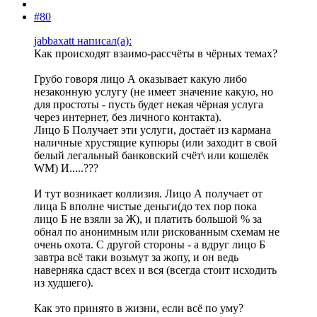
#80
jabbaxatt написал(а):
Как происходят взаимо-рассчёты в чёрных темах?
Грубо говоря лицо А оказывает какую либо
незаконную услугу (не имеет значение какую, но
для простоты - пусть будет некая чёрная услуга
через интернет, без личного контакта).
Лицо Б Получает эти услуги, достаёт из кармана
наличные хрустящие купюры (или заходит в свой
белый легальный банковский счёт\ или кошелёк
WM) И.....???
И тут возникает коллизия. Лицо А получает от
лица Б вполне чистые деньги(до тех пор пока
лицо Б не взяли за Ж), и платить большой % за
обнал по анонимным или рискованным схемам не
очень охота. С другой стороны - а вдруг лицо Б
завтра всё таки возьмут за жопу, и он ведь
наверняка сдаст всех и вся (всегда стоит исходить
из худшего).
Как это принято в жизни, если всё по уму?