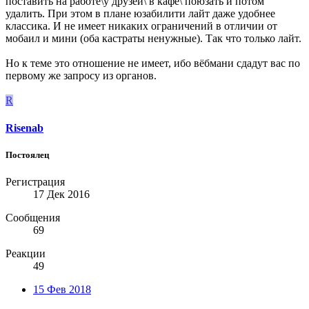
поставить на работе\у друзей\ в кафе\ поюзать и потом
удалить. При этом в плане юзабилити лайт даже удобнее
классика. И не имеет никаких ограничений в отличии от
мобаил и мини (оба кастраты ненужные). Так что только лайт.
Но к теме это отношение не имеет, ибо вёбмани сдадут вас по
первому же запросу из органов.
R
Risenab
Постоялец
Регистрация
17 Дек 2016
Сообщения
69
Реакции
49
15 Фев 2018