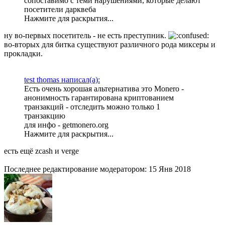
сопоставимо с теми нарушениями, которые делают
посетители дарквеба
Нажмите для раскрытия...
ну во-первых посетитель - не есть преступник.
во-вторых для битка существуют различного рода миксеры и
прокладки.
test thomas написал(а):
Есть очень хорошая альтернатива это Monero -
анонимность гарантирована криптованием
транзакций - отследить можно только 1
транзакцию
для инфо - getmonero.org
Нажмите для раскрытия...
есть ещё zcash и verge
Последнее редактирование модератором:
15 Янв 2018