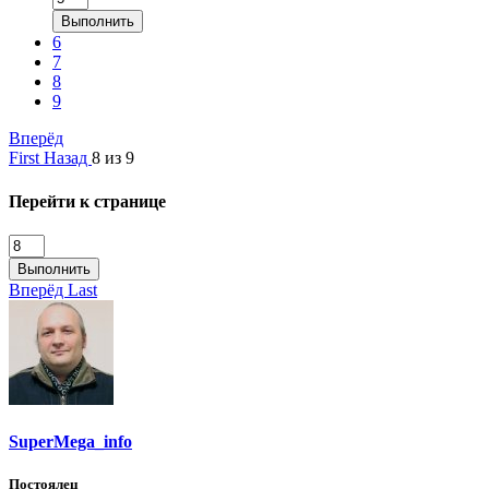
Выполнить
6
7
8
9
Вперёд
First
Назад
8 из 9
Перейти к странице
Выполнить
Вперёд
Last
SuperMega_info
Постоялец