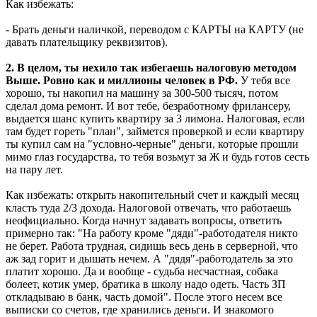
Как избежать:
- Брать деньги наличкой, переводом с КАРТЫ на КАРТУ (не
давать плательщику реквизитов).
2. В целом, ты нехило так избегаешь налоговую методом
Выше. Ровно как и миллионы человек в РФ.
У тебя все
хорошо, ты накопил на машину за 300-500 тысяч, потом
сделал дома ремонт. И вот тебе, безработному фрилансеру,
выдается шанс купить квартиру за 3 лимона. Налоговая, если
там будет гореть "план", займется проверкой и если квартиру
ты купил сам на "условно-черные" деньги, которые прошли
мимо глаз государства, то тебя возьмут за Ж и будь готов сесть
на пару лет.
Как избежать: открыть накопительный счет и каждый месяц
класть туда 2/3 дохода. Налоговой отвечать, что работаешь
неофициально. Когда начнут задавать вопросы, ответить
примерно так: "На работу кроме "дяди"-работодателя никто
не берет. Работа трудная, сидишь весь день в серверной, что
аж зад горит и дышать нечем. А "дядя"-работодатель за это
платит хорошо. Да и вообще - судьба несчастная, собака
болеет, котик умер, братика в школу надо одеть. Часть ЗП
откладываю в банк, часть домой". После этого несем все
выписки со счетов, где хранились деньги. И знакомого