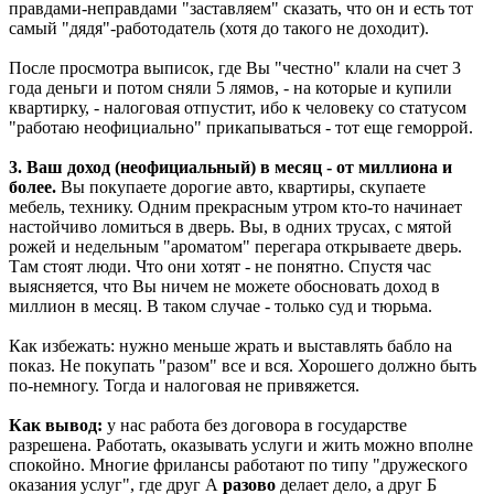
правдами-неправдами "заставляем" сказать, что он и есть тот
самый "дядя"-работодатель (хотя до такого не доходит).
После просмотра выписок, где Вы "честно" клали на счет 3
года деньги и потом сняли 5 лямов, - на которые и купили
квартирку, - налоговая отпустит, ибо к человеку со статусом
"работаю неофициально" прикапываться - тот еще геморрой.
3. Ваш доход (неофициальный) в месяц - от миллиона и
более.
Вы покупаете дорогие авто, квартиры, скупаете
мебель, технику. Одним прекрасным утром кто-то начинает
настойчиво ломиться в дверь. Вы, в одних трусах, с мятой
рожей и недельным "ароматом" перегара открываете дверь.
Там стоят люди. Что они хотят - не понятно. Спустя час
выясняется, что Вы ничем не можете обосновать доход в
миллион в месяц. В таком случае - только суд и тюрьма.
Как избежать: нужно меньше жрать и выставлять бабло на
показ. Не покупать "разом" все и вся. Хорошего должно быть
по-немногу. Тогда и налоговая не привяжется.
Как вывод:
у нас работа без договора в государстве
разрешена. Работать, оказывать услуги и жить можно вполне
спокойно. Многие фрилансы работают по типу "дружеского
оказания услуг", где друг А
разово
делает дело, а друг Б