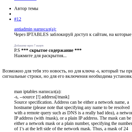
Автор темы
#12
antiadmin написал(а):
Через IPTABLES заблокируй доступ к сайтам, на которые
Добавлено через 7 минут
P.S
*** скрытое содержание ***
Нажмите для раскрытия...
Возможно для тебя это новость, но для ключа -s, который ты пр
сигнальные строки, но для его включения необходима установка 
man iptables написал(а):
-s, --source [!] address[/mask]
Source specification. Address can be either a network name, a
hostname (please note that specifying any name to be resolved
with a remote query such as DNS is a really bad idea), a netwo
IP address (with /mask), or a plain IP address. The mask can be
either a network mask or a plain number, specifying the numbe
of 1's at the left side of the network mask. Thus, a mask of 24