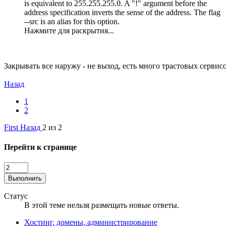
is equivalent to 255.255.255.0. A "!" argument before the
address specification inverts the sense of the address. The flag
--src is an alias for this option.
Нажмите для раскрытия...
Закрывать все наружу - не выход, есть много трастовых сервисо
Назад
1
2
First
Назад
2 из 2
Перейти к странице
Выполнить
Статус
В этой теме нельзя размещать новые ответы.
Хостинг, домены, администрирование