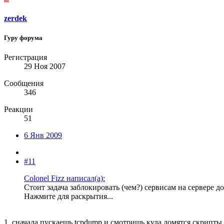
zerdek
Гуру форума
Регистрация
29 Ноя 2007
Сообщения
346
Реакции
51
6 Янв 2009
#11
Colonel Fizz написал(а):
Стоит задача заблокировать (чем?) сервисам на сервере д
Нажмите для раскрытия...
1. сначала пускаешь tcpdump и смотришь куда ломятся скрипты.