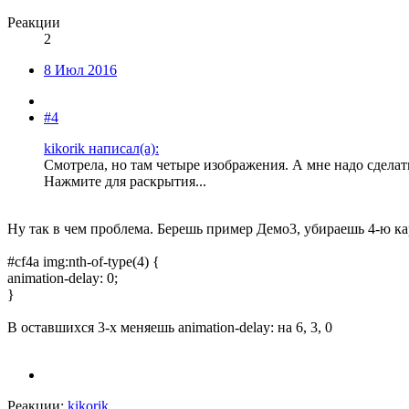
Реакции
2
8 Июл 2016
#4
kikorik написал(а):
Смотрела, но там четыре изображения. А мне надо сделат
Нажмите для раскрытия...
Ну так в чем проблема. Берешь пример Демо3, убираешь 4-ю кар
#cf4a img:nth-of-type(4) {
animation-delay: 0;
}
В оставшихся 3-х меняешь animation-delay: на 6, 3, 0
Реакции:
kikorik