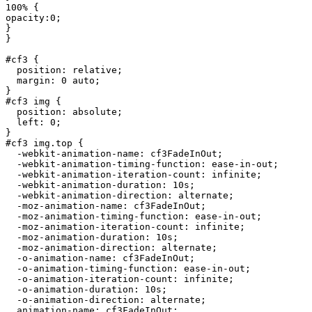
100% {

opacity:0;

}

}

#cf3 {

  position: relative;

  margin: 0 auto;

}

#cf3 img {

  position: absolute;

  left: 0;

}

#cf3 img.top {

  -webkit-animation-name: cf3FadeInOut;

  -webkit-animation-timing-function: ease-in-out;

  -webkit-animation-iteration-count: infinite;

  -webkit-animation-duration: 10s;

  -webkit-animation-direction: alternate;

  -moz-animation-name: cf3FadeInOut;

  -moz-animation-timing-function: ease-in-out;

  -moz-animation-iteration-count: infinite;

  -moz-animation-duration: 10s;

  -moz-animation-direction: alternate;

  -o-animation-name: cf3FadeInOut;

  -o-animation-timing-function: ease-in-out;

  -o-animation-iteration-count: infinite;

  -o-animation-duration: 10s;

  -o-animation-direction: alternate;

  animation-name: cf3FadeInOut;
