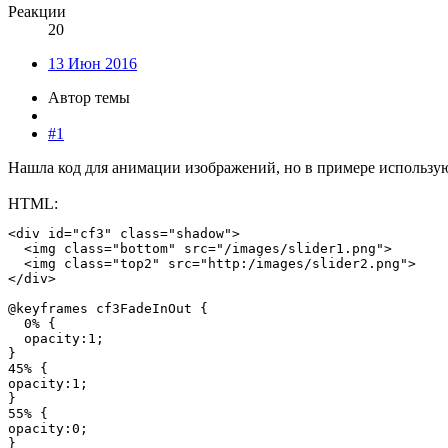
Реакции
20
13 Июн 2016
Автор темы
#1
Нашла код для анимации изображений, но в примере использую
HTML:
<div id="cf3" class="shadow">

  <img class="bottom" src="/images/slider1.png">

  <img class="top2" src="http:/images/slider2.png">

</div>

@keyframes cf3FadeInOut {

  0% {

  opacity:1;

}

45% {

opacity:1;

}

55% {

opacity:0;

}
