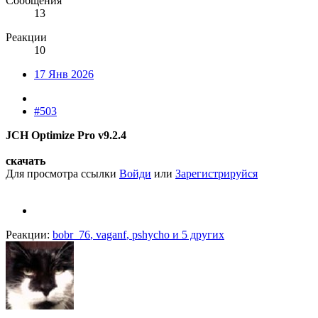
Сообщения
13
Реакции
10
17 Янв 2026
#503
JCH Optimize Pro v9.2.4
скачать
Для просмотра ссылки
Войди
или
Зарегистрируйся
Реакции:
bobr_76
,
vaganf
,
pshycho
и 5 других