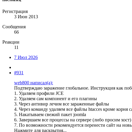
Регистрация
3 Июн 2013
Сообщения
66
Реакции
11
7 Июл 2026
#931
web800 написал(а):
Подтверждаю заражение глобальное. Инструкция как поб
1. Удаляем профили JCE
2. Удаляем сам компонент и его плагины
3. Через антивир лечим все зараженные файлы
4. Через команду удаляем все файлы htacces кроме корня с
5. Накатываем свежий пакет joomla
6. Завершаем все процессы на сервере (либо просим хост)
7. По возможности рекомендуется перенести сайт на нов
Нажмите для раскрытия...