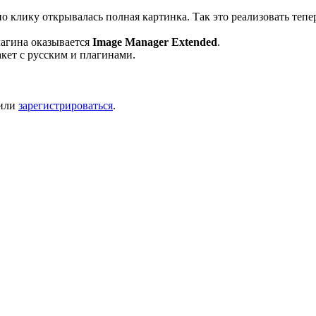
по клику открывалась полная картинка. Так это реализовать тепе
лагина оказывается
Image Manager Extended
.
кет с русским и плагинами.
или
зарегистрироваться
.