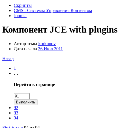
Скрипты
CMS - Системы Управления Контентом
Joomla
Компонент
JCE with plugins
Автор темы
korkunov
Дата начала
26 Июл 2011
Назад
1
…
Перейти к странице
Выполнить
92
93
94
First
Назад
94 из 94