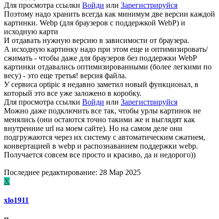
Для просмотра ссылки
Войди
или
Зарегистрируйся
Поэтому надо хранить всегда как минимум две версии каждой
картинки. Webp (для браузеров с поддержкой WebP) и
исходную карти
И отдавать нужную версию в зависимости от браузера.
А исходную картинку надо при этом еще и оптимизировать/
сжимать - чтобы даже для браузеров без поддержки WebP
картинки отдавались оптимизированными (более легкими по
весу) - это еще третья! версия файла.
У сервиса optipic я недавно заметил новый функционал, в
который это все уже заложено в коробку.
Для просмотра ссылки
Войди
или
Зарегистрируйся
Можно даже подключить все так, чтобы урлы картинок не
менялись (они остаются точно такими же и выглядят как
внутренние url на моем сайте). Но на самом деле они
подгружаются через их систему с автоматическим сжатием,
конвертацией в webp и распознаванием поддержки webp.
Получается совсем все просто и красиво, да и недорого))
Последнее редактирование:
28 Мар 2025
X
xlo1911