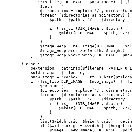
            if (!is_file(DIR_IMAGE . $new_image) || (fi
                $path = '';

                $directories = explode('/', dirname($ne
                foreach ($directories as $directory) {

                    $path = $path . '/' . $directory;

                    if (!is_dir(DIR_IMAGE . $path)) {

                        @mkdir(DIR_IMAGE . $path, 0777)
                    }

                }

                $image_webp = new Image(DIR_IMAGE . $ol
                $image_webp->resize($width, $height);

                $image_webp->save_webp(DIR_IMAGE . $new
            }

        } else {

            $extension = pathinfo($filename, PATHINFO_E
            $old_image = $filename;

            $new_image = 'cache/' . utf8_substr($filena
            if (!is_file(DIR_IMAGE . $new_image) || (fi
                $path = '';

                $directories = explode('/', dirname(str
                foreach ($directories as $directory) {

                    $path = $path . '/' . $directory;

                    if (!is_dir(DIR_IMAGE . $path)) {

                        @mkdir(DIR_IMAGE . $path, 0777)
                    }

                }

                list($width_orig, $height_orig) = getim
                if ($width_orig != $width || $height_or
                    $image = new Image(DIR_IMAGE . $old