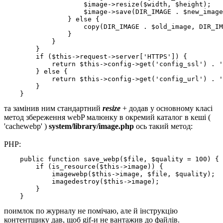
                    $image->resize($width, $height);

                    $image->save(DIR_IMAGE . $new_image
                } else {

                    copy(DIR_IMAGE . $old_image, DIR_IM
                }

            }

        }

        if ($this->request->server['HTTPS']) {

            return $this->config->get('config_ssl') . '
        } else {

            return $this->config->get('config_url') . '
        }

    }
та замінив ним стандартний
resize
+ додав у основному класі
метод збереження webP малюнку в окремий каталог в кеші (
'cachewebp' )
system/library/image.php
ось такий метод:
PHP:
    public function save_webp($file, $quality = 100) {

        if (is_resource($this->image)) {

            imagewebp($this->image, $file, $quality);

            imagedestroy($this->image);

        }

    }
поимлок по журналу не помічаю, але й інструкцію
контентщику дав, щоб gif-и не вантажив до файлів.