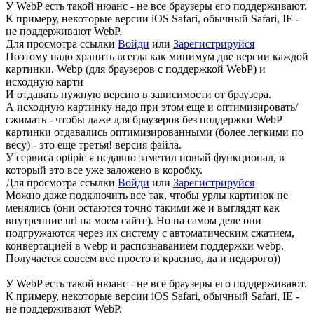
У WebP есть такой нюанс - не все браузеры его поддерживают.
К примеру, некоторые версии iOS Safari, обычный Safari, IE -
не поддерживают WebP.
Для просмотра ссылки
Войди
или
Зарегистрируйся
Поэтому надо хранить всегда как минимум две версии каждой
картинки. Webp (для браузеров с поддержкой WebP) и
исходную карти
И отдавать нужную версию в зависимости от браузера.
А исходную картинку надо при этом еще и оптимизировать/
сжимать - чтобы даже для браузеров без поддержки WebP
картинки отдавались оптимизированными (более легкими по
весу) - это еще третья! версия файла.
У сервиса optipic я недавно заметил новый функционал, в
который это все уже заложено в коробку.
Для просмотра ссылки
Войди
или
Зарегистрируйся
Можно даже подключить все так, чтобы урлы картинок не
менялись (они остаются точно такими же и выглядят как
внутренние url на моем сайте). Но на самом деле они
подгружаются через их систему с автоматическим сжатием,
конвертацией в webp и распознаванием поддержки webp.
Получается совсем все просто и красиво, да и недорого))
У WebP есть такой нюанс - не все браузеры его поддерживают.
К примеру, некоторые версии iOS Safari, обычный Safari, IE -
не поддерживают WebP.