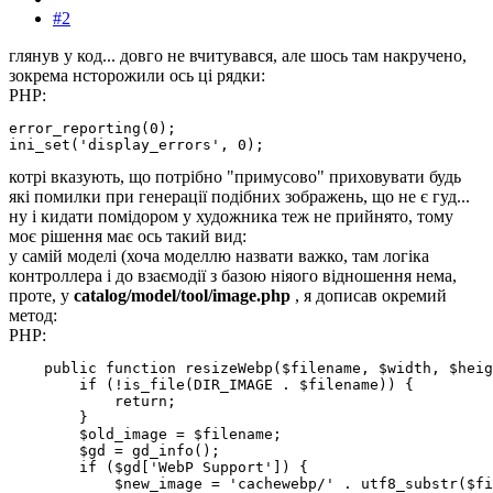
#2
глянув у код... довго не вчитувався, але шось там накручено,
зокрема нсторожили ось ці рядки:
PHP:
error_reporting(0);

ini_set('display_errors', 0);
котрі вказують, що потрібно "примусово" приховувати будь
які помилки при генерації подібних зображень, що не є гуд...
ну і кидати помідором у художника теж не прийнято, тому
моє рішення має ось такий вид:
у самій моделі (хоча моделлю назвати важко, там логіка
контроллера і до взаємодії з базою ніяого відношення нема,
проте, у
catalog/model/tool/image.php
, я дописав окремий
метод:
PHP:
    public function resizeWebp($filename, $width, $heig
        if (!is_file(DIR_IMAGE . $filename)) {

            return;

        }

        $old_image = $filename;

        $gd = gd_info();     

        if ($gd['WebP Support']) {

            $new_image = 'cachewebp/' . utf8_substr($fi