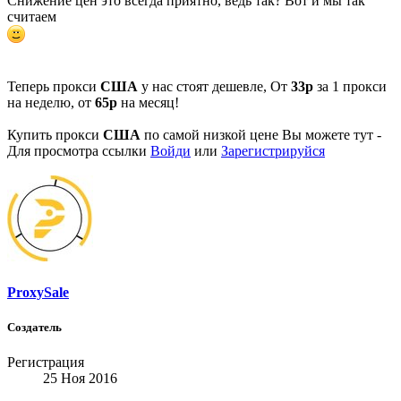
Снижение цен это всегда приятно, ведь так? Вот и мы так
считаем
Теперь прокси
США
у нас стоят дешевле, От
33р
за 1 прокси
на неделю, от
65р
на месяц!
Купить прокси
США
по самой низкой цене Вы можете тут -
Для просмотра ссылки
Войди
или
Зарегистрируйся
ProxySale
Создатель
Регистрация
25 Ноя 2016