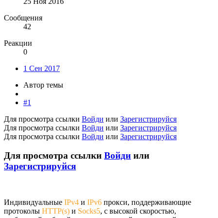
25 Ноя 2016
Сообщения
42
Реакции
0
1 Сен 2017
Автор темы
#1
Для просмотра ссылки
Войди
или
Зарегистрируйся
Для просмотра ссылки
Войди
или
Зарегистрируйся
Для просмотра ссылки
Войди
или
Зарегистрируйся
Для просмотра ссылки
Войди
или
Зарегистрируйся
Индивидуальные
IPv4
и
IPv6
прокси, поддерживающие
протоколы
HTTP(s)
и
Socks5
, с высокой скоростью,