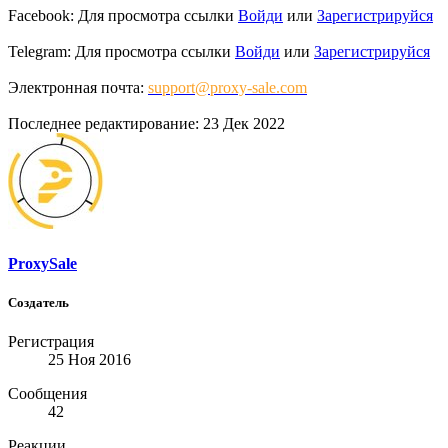
Facebook:
Для просмотра ссылки
Войди
или
Зарегистрируйся
Telegram:
Для просмотра ссылки
Войди
или
Зарегистрируйся
Электронная почта:
support@proxy-sale.com
Последнее редактирование:
23 Дек 2022
ProxySale
Создатель
Регистрация
25 Ноя 2016
Сообщения
42
Реакции