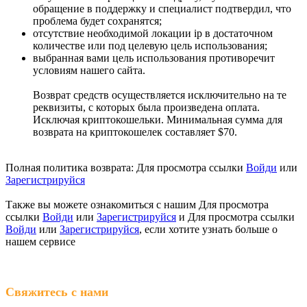
обращение в поддержку и специалист подтвердил, что
проблема будет сохранятся;
отсутствие необходимой локации ip в достаточном
количестве или под целевую цель использования;
выбранная вами цель использования противоречит
условиям нашего сайта.
Возврат средств осуществляется исключительно на те
реквизиты, с которых была произведена оплата.
Исключая криптокошельки. Минимальная сумма для
возврата на криптокошелек составляет $70.
Полная политика возврата:
Для просмотра ссылки
Войди
или
Зарегистрируйся
Также вы можете ознакомиться с нашим
Для просмотра
ссылки
Войди
или
Зарегистрируйся
и
Для просмотра ссылки
Войди
или
Зарегистрируйся
, если хотите узнать больше о
нашем сервисе
Свяжитесь с нами