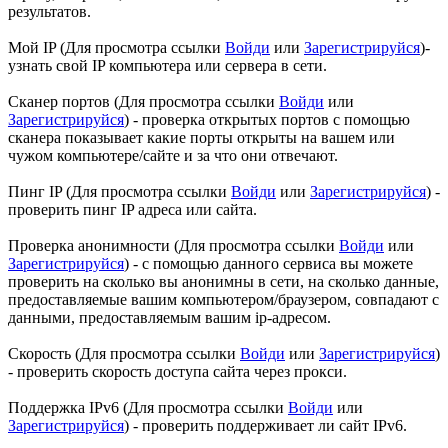
результатов.
Мой IP (
Для просмотра ссылки
Войди
или
Зарегистрируйся
)-
узнать свой IP компьютера или сервера в сети.
Сканер портов (
Для просмотра ссылки
Войди
или
Зарегистрируйся
) - проверка открытых портов с помощью
сканера показывает какие порты открыты на вашем или
чужом компьютере/сайте и за что они отвечают.
Пинг IP (
Для просмотра ссылки
Войди
или
Зарегистрируйся
) -
проверить пинг IP адреса или сайта.
Проверка анонимности (
Для просмотра ссылки
Войди
или
Зарегистрируйся
) - с помощью данного сервиса вы можете
проверить на сколько вы анонимны в сети, на сколько данные,
предоставляемые вашим компьютером/браузером, совпадают с
данными, предоставляемым вашим ip-адресом.
Скорость (
Для просмотра ссылки
Войди
или
Зарегистрируйся
)
- проверить скорость доступа сайта через прокси.
Поддержка IPv6 (
Для просмотра ссылки
Войди
или
Зарегистрируйся
) - проверить поддерживает ли сайт IPv6.