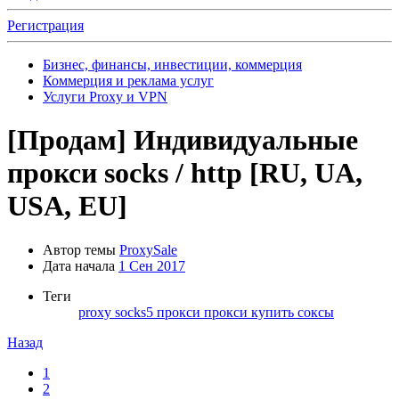
Регистрация
Бизнес, финансы, инвестиции, коммерция
Коммерция и реклама услуг
Услуги Proxy и VPN
[Продам]
Индивидуальные
прокси socks / http [RU, UA,
USA, EU]
Автор темы
ProxySale
Дата начала
1 Сен 2017
Теги
proxy
socks5
прокси
прокси купить
соксы
Назад
1
2