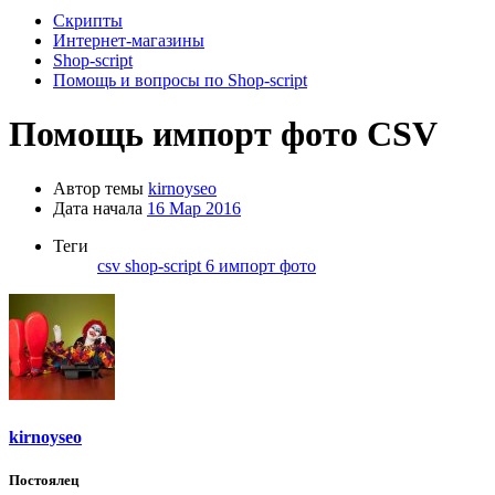
Скрипты
Интернет-магазины
Shop-script
Помощь и вопросы по Shop-script
Помощь
импорт фото CSV
Автор темы
kirnoyseo
Дата начала
16 Мар 2016
Теги
csv
shop-script 6
импорт
фото
kirnoyseo
Постоялец