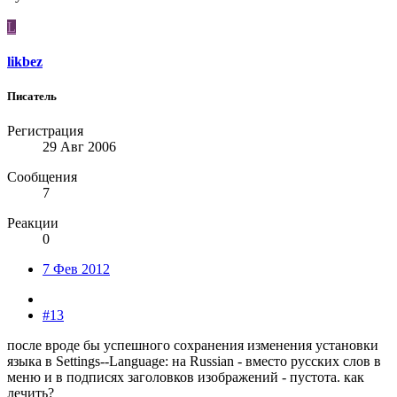
L
likbez
Писатель
Регистрация
29 Авг 2006
Сообщения
7
Реакции
0
7 Фев 2012
#13
после вроде бы успешного сохранения изменения установки
языка в Settings--Language: на Russian - вместо русских слов в
меню и в подписях заголовков изображений - пустота. как
лечить?