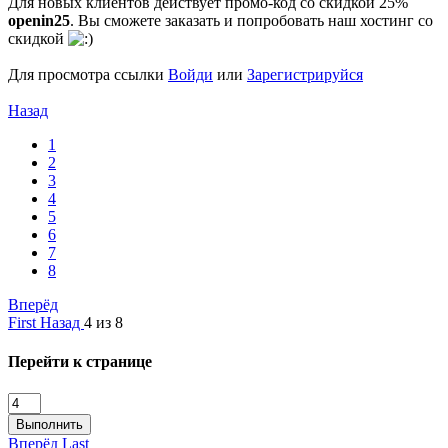
Для новых клиентов действует промо-код со скидкой 25%
openin25
. Вы сможете заказать и попробовать наш хостинг со
скидкой
Для просмотра ссылки
Войди
или
Зарегистрируйся
Назад
1
2
3
4
5
6
7
8
Вперёд
First
Назад
4 из 8
Перейти к странице
Выполнить
Вперёд
Last