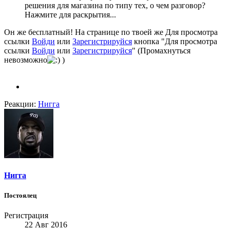
решения для магазина по типу тех, о чем разговор?
Нажмите для раскрытия...
Он же бесплатный! На странице по твоей же
Для просмотра
ссылки
Войди
или
Зарегистрируйся
кнопка "
Для просмотра
ссылки
Войди
или
Зарегистрируйся
" (Промахнуться
невозможно
)
Реакции:
Нигга
Нигга
Постоялец
Регистрация
22 Авг 2016