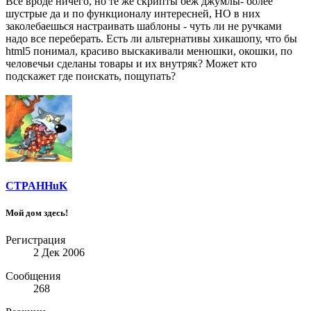
Все вроде ничего, но те же скрипты беж джумлы- более
шустрые да и по функционалу интересней, НО в них
заколебаешься настраивать шаблоны - чуть ли не ручками
надо все переберать. Есть ли альтернативы хикашопу, что бы
html5 понимал, красиво выскакивали менюшки, окошки, по
человечьи сделаны товары и их внутряк? Может кто
подскажет где поискать, пощупать?
CTPAHHuK
Мой дом здесь!
Регистрация
2 Дек 2006
Сообщения
268