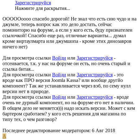
Зарегистрируйся
Нажмите для раскрытия...
ОООООоооо спасибо дорогой! Не знал что есть сию чудо и на
джумле, теперь вопрос как это дело достать, сейчас
помониторю на форуме, а если у кого есть, буду признателен
ссылочкой! Спасибо еще раз, отличные варианты... думал
кроме виртаулмарта или джумшопа - кроме этих динозавров
ничего нет)
Для просмотра ссылки
Войди
или
Зарегистрируйся
-
отсеивается, т.к. у нас на форуме он есть, но очень старый и
ссылка битая...
Для просмотра ссылки
Войди
или
Зарегистрируйся
- это
вроде как ПРО версия Joomla Kassa? или вообще другйо
компонент? Так же устанавливается через вэб, по сему нулл
версии нет в природе.
Для просмотра ссылки
Войди
или
Зарегистрируйся
- вроде
очень не дурный компонент, но на форуме его нет в наличии.
В общем дело не меняется))) надо искать версии. Может с кем
бартером сработаем? у кого есть решения для магазина по
типу тех, о чем разговор?
Последнее редактирование модератором:
6 Авг 2018
A