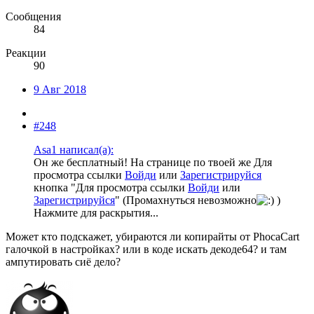
Сообщения
84
Реакции
90
9 Авг 2018
#248
Asa1 написал(а):
Он же бесплатный! На странице по твоей же
Для
просмотра ссылки
Войди
или
Зарегистрируйся
кнопка "
Для просмотра ссылки
Войди
или
Зарегистрируйся
" (Промахнуться невозможно
)
Нажмите для раскрытия...
Может кто подскажет, убираются ли копирайты от PhocaCart
галочкой в настройках? или в коде искать декоде64? и там
ампутировать сиё дело?