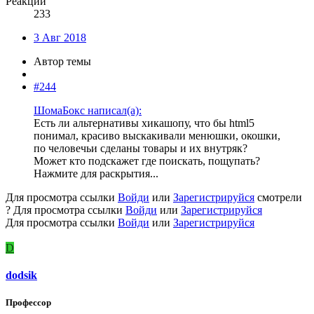
Реакции
233
3 Авг 2018
Автор темы
#244
ШомаБокс написал(а):
Есть ли альтернативы хикашопу, что бы html5
понимал, красиво выскакивали менюшки, окошки,
по человечьи сделаны товары и их внутряк?
Может кто подскажет где поискать, пощупать?
Нажмите для раскрытия...
Для просмотра ссылки
Войди
или
Зарегистрируйся
смотрели
?
Для просмотра ссылки
Войди
или
Зарегистрируйся
Для просмотра ссылки
Войди
или
Зарегистрируйся
D
dodsik
Профессор