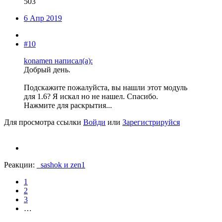
503
6 Апр 2019
#10
konamen написал(а):
Добрый день.
Подскажите пожалуйста, вы нашли этот модуль
для 1.6? Я искал но не нашел. Спасибо.
Нажмите для раскрытия...
Для просмотра ссылки
Войди
или
Зарегистрируйся
Реакции:
_sashok
и
zen1
1
2
3
…