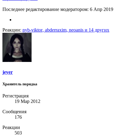
Последнее редактирование модератором:
6 Апр 2019
Реакции:
nyb-viktor
,
abderraxim
,
neoanis
и 14 других
jeyer
Хранитель порядка
Регистрация
19 Мар 2012
Сообщения
176
Реакции
503