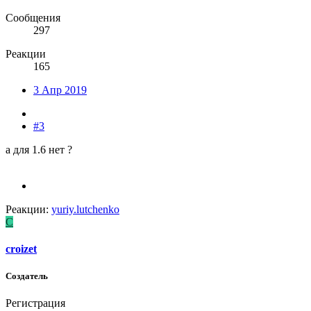
Сообщения
297
Реакции
165
3 Апр 2019
#3
а для 1.6 нет ?
Реакции:
yuriy.lutchenko
C
croizet
Создатель
Регистрация