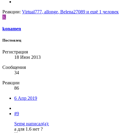
Реакции:
Virtual777
,
allonge
,
Belena27089
и ещё 1 человек
K
konamen
Постоялец
Регистрация
18 Июн 2013
Сообщения
34
Реакции
86
6 Апр 2019
#9
Semg написал(а):
а для 1.6 нет ?