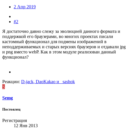
2 Апр 2019
#2
Я достаточно давно слежу за эволюцией данного формата и
поддержкой его браузерами, во многих проектах писали
кастомный функционал для подмены изображений в
неподдерживаемых и старых версиях браузеров и отдавали jpg
и png вместо webP. Как в этом модуле реализован данный
функционал?
Реакции:
D-jack
,
DaoKakao
и
_sashok
S
Semg
Постоялец
Регистрация
12 Янв 2013