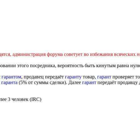
одятся, администрация форума советует во избежания всяческих
зовании этого посредника, вероятность быть кинутым равна нул
с
гарантом
, продавец передаёт
гаранту
товар,
гарант
проверяет то
ю
гаранта
(5% от суммы сделки). Далее
гарант
передаёт продавцу 
ее 3 человек (IRC)