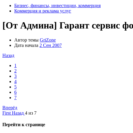
Бизнес, финансы, инвестиции, коммерция
Коммерция и реклама услуг
[От Админа]
Гарант сервис ф
Автор темы
GriZone
Дата начала
2 Сен 2007
Назад
1
2
3
4
5
6
7
Вперёд
First
Назад
4 из 7
Перейти к странице