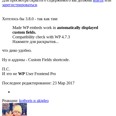
Для просмотра скрытого содержимого вы должны
войти
или
зарегистрироваться
.
Хотелось бы 3.8.0 - так как там:
Made WP embeds work in
automatically displayed
custom fields.
Compatibility check with WP 4.7.3
Нажмите для раскрытия...
что дико удобно.
Ну и аддоны - Custom Fields shortcode.
П.С.
И это не
WP
User Frontend Pro
Последнее редактирование:
23 Мар 2017
Реакции:
kotboris
и
akigleo