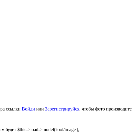
тра ссылки
Войди
или
Зарегистрируйся
, чтобы фото производите
м будет $this->load->model('tool/image');