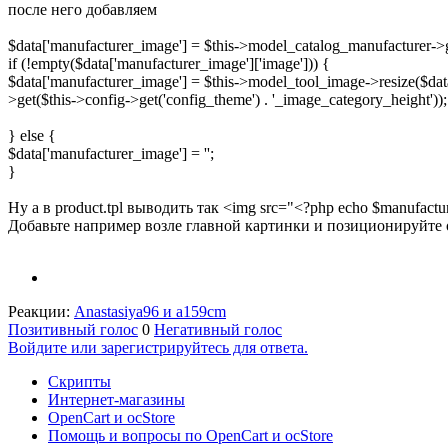
после него добавляем
$data['manufacturer_image'] = $this->model_catalog_manufacturer->g
if (!empty($data['manufacturer_image']['image'])) {
$data['manufacturer_image'] = $this->model_tool_image->resize($data[
>get($this->config->get('config_theme') . '_image_category_height'));
} else {
$data['manufacturer_image'] = '';
}
Ну а в product.tpl выводить так <img src="<?php echo $manufactu
Добавьте например возле главной картинки и позиционируйте 
Реакции:
Anastasiya96
и
a159cm
Позитивный голос
0
Негативный голос
Войдите или зарегистрируйтесь для ответа.
Скрипты
Интернет-магазины
OpenCart и ocStore
Помощь и вопросы по OpenCart и ocStore