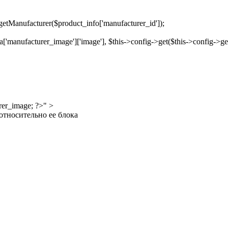
etManufacturer($product_info['manufacturer_id']);
'manufacturer_image']['image'], $this->config->get($this->config->get
rer_image; ?>" >
относительно ее блока