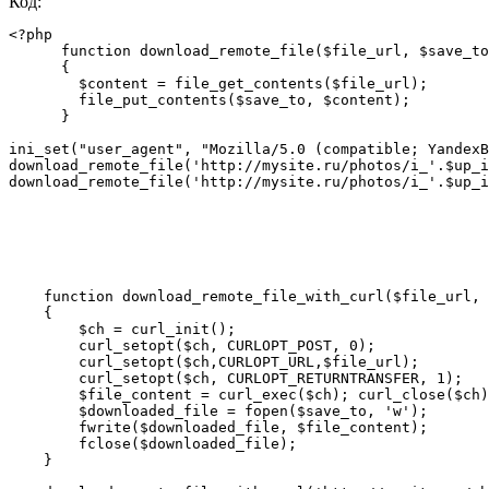
Код:
<?php 

      function download_remote_file($file_url, $save_to
      {

        $content = file_get_contents($file_url);

        file_put_contents($save_to, $content);

      }

ini_set("user_agent", "Mozilla/5.0 (compatible; YandexB
download_remote_file('http://mysite.ru/photos/i_'.$up_i
download_remote_file('http://mysite.ru/photos/i_'.$up_i
    function download_remote_file_with_curl($file_url, 
    {

        $ch = curl_init();

        curl_setopt($ch, CURLOPT_POST, 0);

        curl_setopt($ch,CURLOPT_URL,$file_url);

        curl_setopt($ch, CURLOPT_RETURNTRANSFER, 1);

        $file_content = curl_exec($ch); curl_close($ch)
        $downloaded_file = fopen($save_to, 'w');

        fwrite($downloaded_file, $file_content);

        fclose($downloaded_file);

    }
