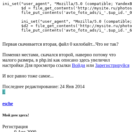
ini_set("user_agent", "Mozilla/5.0 (compatible; YandexB
        $d = file_get_contents('http://mysite.ru/photos
        file_put_contents('avto_foto_ads/i_'.$up_id.'_0
        ini_set("user_agent", "Mozilla/5.0 (compatible;
        $d2 = file_get_contents('http://mysite.ru/photo
        file_put_contents('avto_foto_ads/i_'.$up_id.'_6
Первая скачивается вторая, файл 0 килобайт...Что не так?
Поменял местами, скачался второй, наверно потому что
малого размера, в php.ini как описано здесь увеличил
настройки
Для просмотра ссылки
Войди
или
Зарегистрируйся
И все равно тоже самое...
Последнее редактирование:
24 Янв 2014
E
esche
Мой дом здесь!
Регистрация
9 Авг 2009