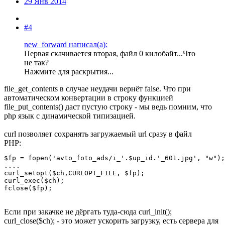
29 Янв 2014
#4
new_forward написал(а):
Первая скачивается вторая, файл 0 килобайт...Что
не так?
Нажмите для раскрытия...
file_get_contents в случае неудачи вернёт false. Что при
автоматическом конвертации в строку функцией
file_put_contents() даст пустую строку - мы ведь помним, что
php язык с динамической типизацией.
curl позволяет сохранять загружаемый url сразу в файл
PHP:
$fp = fopen('avto_foto_ads/i_'.$up_id.'_601.jpg', "w");

....

curl_setopt($ch,CURLOPT_FILE, $fp);

curl_exec($ch);

fclose($fp);
Если при закачке не дёргать туда-сюда curl_init();
curl_close($ch); - это может ускорить загрузку, есть сервера для