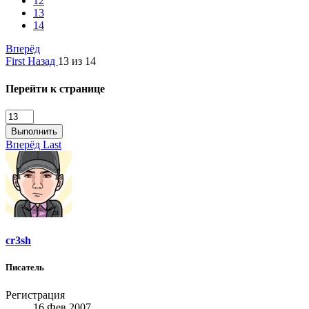
12
13
14
Вперёд
First
Назад
13 из 14
Перейти к странице
Выполнить
Вперёд
Last
cr3sh
Писатель
Регистрация
16 Фев 2007