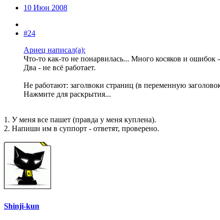
10 Июн 2008
#24
Ариец написал(а):
Что-то как-то не понарвилась... Много косяков и ошибок -
Два - не всё работает.
Не работают: заголвоки страниц (в переменную заголово
Нажмите для раскрытия...
1. У меня все пашет (правда у меня куплена).
2. Напиши им в суппорт - ответят, проверено.
Shinji-kun