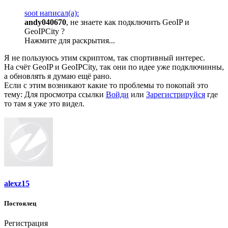
soot написал(а):
andy040670
, не знаете как подключить GeoIP и
GeoIPCity ?
Нажмите для раскрытия...
Я не пользуюсь этим скриптом, так спортивный интерес.
На счёт GeoIP и GeoIPCity, так они по идее уже подключинны,
а обновлять я думаю ещё рано.
Если с этим возникают какие то проблемы то покопай это
тему:
Для просмотра ссылки
Войди
или
Зарегистрируйся
где
то там я уже это видел.
alexz15
Постоялец
Регистрация