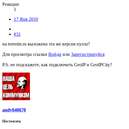
Реакции
1
17 Янв 2010
#31
на torrents.ru выложена эта же версия нулла?
Для просмотра ссылки
Войди
или
Зарегистрируйся
P.S. не подскажете, как подключить GeoIP и GeoIPCity?
andy040670
Постоялец