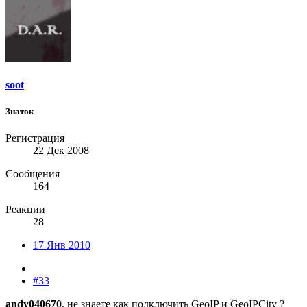
soot
Знаток
Регистрация
22 Дек 2008
Сообщения
164
Реакции
28
17 Янв 2010
#33
andy040670
, не знаете как подключить GeoIP и GeoIPCity ?