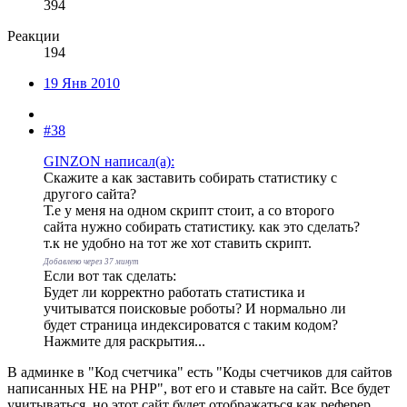
394
Реакции
194
19 Янв 2010
#38
GINZON написал(а):
Скажите а как заставить собирать статистику с
другого сайта?
Т.е у меня на одном скрипт стоит, а со второго
сайта нужно собирать статистику. как это сделать?
т.к не удобно на тот же хот ставить скрипт.
Добавлено через 37 минут
Если вот так сделать:
Будет ли корректно работать статистика и
учитыватся поисковые роботы? И нормально ли
будет страница индексироватся с таким кодом?
Нажмите для раскрытия...
В админке в "Код счетчика" есть "Коды счетчиков для сайтов
написанных НЕ на PHP", вот его и ставьте на сайт. Все будет
учитываться, но этот сайт будет отображаться как реферер.