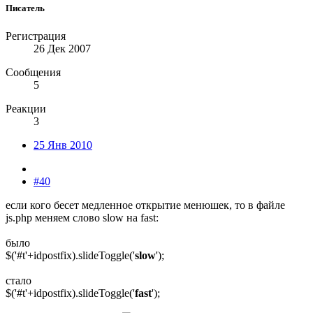
Писатель
Регистрация
26 Дек 2007
Сообщения
5
Реакции
3
25 Янв 2010
#40
если кого бесет медленное открытие менюшек, то в файле
js.php меняем слово slow на fast:
было
$('#t'+idpostfix).slideToggle('
slow
');
стало
$('#t'+idpostfix).slideToggle('
fast
');