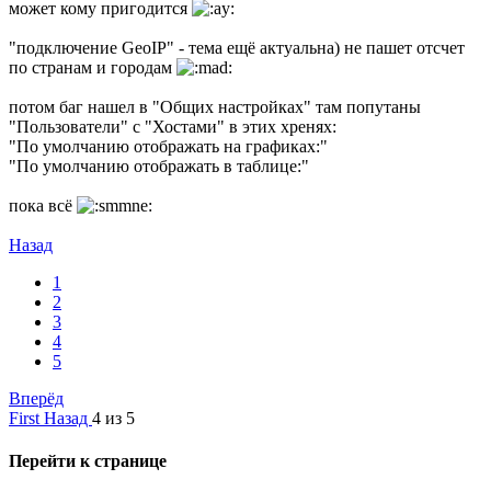
может кому пригодится
"подключение GeoIP" - тема ещё актуальна) не пашет отсчет
по странам и городам
потом баг нашел в "Общих настройках" там попутаны
"Пользователи" с "Хостами" в этих хренях:
"По умолчанию отображать на графиках:"
"По умолчанию отображать в таблице:"
пока всё
Назад
1
2
3
4
5
Вперёд
First
Назад
4 из 5
Перейти к странице