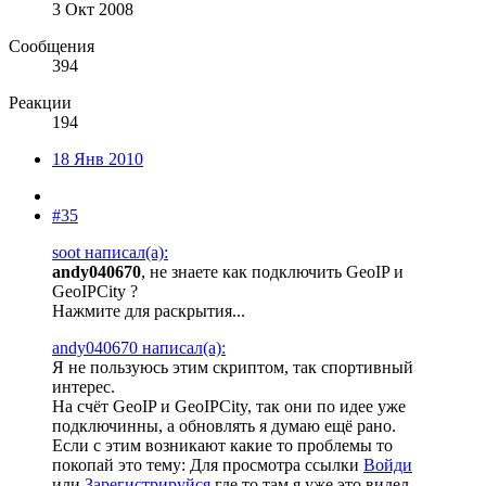
3 Окт 2008
Сообщения
394
Реакции
194
18 Янв 2010
#35
soot написал(а):
andy040670
, не знаете как подключить GeoIP и
GeoIPCity ?
Нажмите для раскрытия...
andy040670 написал(а):
Я не пользуюсь этим скриптом, так спортивный
интерес.
На счёт GeoIP и GeoIPCity, так они по идее уже
подключинны, а обновлять я думаю ещё рано.
Если с этим возникают какие то проблемы то
покопай это тему:
Для просмотра ссылки
Войди
или
Зарегистрируйся
где то там я уже это видел.