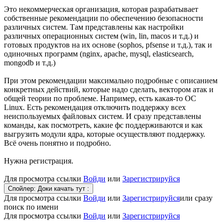
Это некоммерческая организация, которая разрабатывает
собственные рекомендации по обеспечению безопасности
различных систем. Там представлены как настройки
различных операционных систем (win, lin, macos и т.д.) и
готовых продуктов на их основе (sophos, pfsense и т.д.), так и
одиночных программ (nginx, apache, mysql, elasticsearch,
mongodb и т.д.)
При этом рекомендации максимально подробные с описанием
конкретных действий, которые надо сделать, вектором атак и
общей теории по проблеме. Например, есть какая-то ОС
Linux. Есть рекомендация отключить поддержку всех
неиспользуемых файловых систем. И сразу представлены
команды, как посмотреть, какие фс поддерживаются и как
выгрузить модули ядра, которые осуществляют поддержку.
Всё очень понятно и подробно.
Нужна регистрация.
Для просмотра ссылки
Войди
или
Зарегистрируйся
Спойлер:
Доки качать тут :
Для просмотра ссылки
Войди
или
Зарегистрируйся
или сразу
поиск по имени
Для просмотра ссылки
Войди
или
Зарегистрируйся