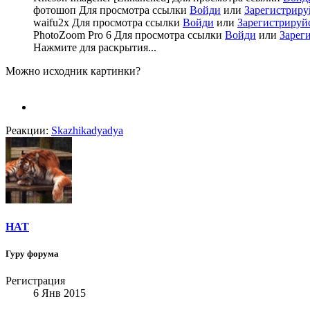
фотошоп
Для просмотра ссылки
Войди
или
Зарегистриру
waifu2x
Для просмотра ссылки
Войди
или
Зарегистрируй
PhotoZoom Pro 6
Для просмотра ссылки
Войди
или
Зарег
Нажмите для раскрытия...
Можно исходник картинки?
Реакции:
Skazhikadyadya
HAT
Гуру форума
Регистрация
6 Янв 2015