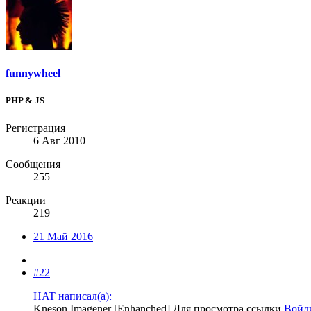
funnywheel
PHP & JS
Регистрация
6 Авг 2010
Сообщения
255
Реакции
219
21 Май 2016
#22
HAT написал(а):
Kneson Imagener [Enhanched]
Для просмотра ссылки
Войд