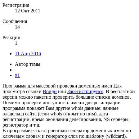
Регистрация
12 Окт 2011
Сообщения
14
Реакции
1
11 Апр 2016
Автор темы
#1
Программа для массовой проверки доменных имен
Для
просмотра ссылки
Войди
или
Зарегистрируйся
. В бесплатной
версии можно пакетно проверить большие списки доменов.
Помимо проверки доступность имени для регистрации
программа покажет Вам другие whois данные: данные
владельца сайта (если whois открыт по ним), дата
регистрации, время окончания делегирования, NS серверы,
регистратор и т.д.
В программе есть встроенный генератор доменных имен по
ключевым словам и генератор слов по шаблону (wildcard).