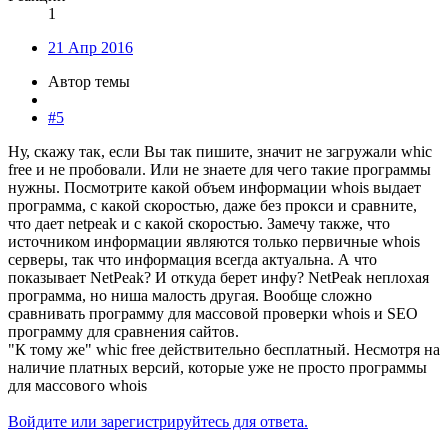
1
21 Апр 2016
Автор темы
#5
Ну, скажу так, если Вы так пишите, значит не загружали whic
free и не пробовали. Или не знаете для чего такие программы
нужны. Посмотрите какой объем информации whois выдает
программа, с какой скоростью, даже без прокси и сравните,
что дает netpeak и с какой скоростью. Замечу также, что
источником информации являются только первичные whois
серверы, так что информация всегда актуальна. А что
показывает NetPeak? И откуда берет инфу? NetPeak неплохая
программа, но ниша малость другая. Вообще сложно
сравнивать программу для массовой проверки whois и SEO
программу для сравнения сайтов.
"К тому же" whic free действительно бесплатный. Несмотря на
наличие платных версий, которые уже не просто программы
для массового whois
Войдите или зарегистрируйтесь для ответа.