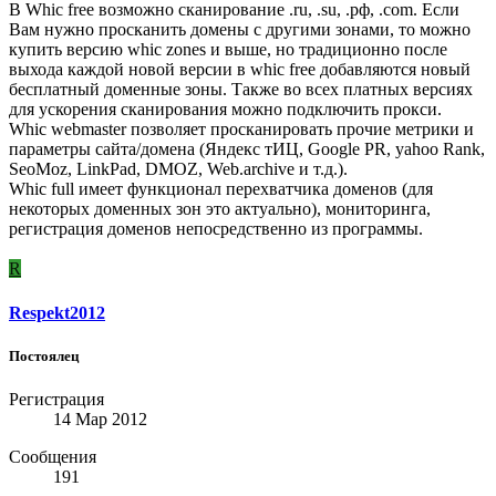
В Whic free возможно сканирование .ru, .su, .рф, .com. Если
Вам нужно просканить домены с другими зонами, то можно
купить версию whic zones и выше, но традиционно после
выхода каждой новой версии в whic free добавляются новый
бесплатный доменные зоны. Также во всех платных версиях
для ускорения сканирования можно подключить прокси.
Whic webmaster позволяет просканировать прочие метрики и
параметры сайта/домена (Яндекс тИЦ, Google PR, yahoo Rank,
SeoMoz, LinkPad, DMOZ, Web.archive и т.д.).
Whic full имеет функционал перехватчика доменов (для
некоторых доменных зон это актуально), мониторинга,
регистрация доменов непосредственно из программы.
R
Respekt2012
Постоялец
Регистрация
14 Мар 2012
Сообщения
191