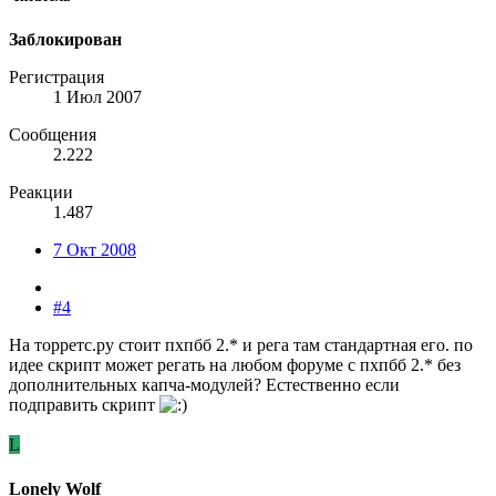
Заблокирован
Регистрация
1 Июл 2007
Сообщения
2.222
Реакции
1.487
7 Окт 2008
#4
На торретс.ру стоит пхпбб 2.* и рега там стандартная его. по
идее скрипт может регать на любом форуме с пхпбб 2.* без
дополнительных капча-модулей? Естественно если
подправить скрипт
L
Lonely Wolf