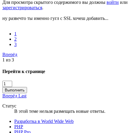
Для просмотра скрытого содержимого вы должны
войти
или
зарегистрироваться
.
ну развечто ты именно гугл с SSL хочеш добавить...
1
2
3
Вперёд
1 из 3
Перейти к странице
Выполнить
Вперёд
Last
Статус
В этой теме нельзя размещать новые ответы.
Разработка в World Wide Web
PHP
PHP Pro