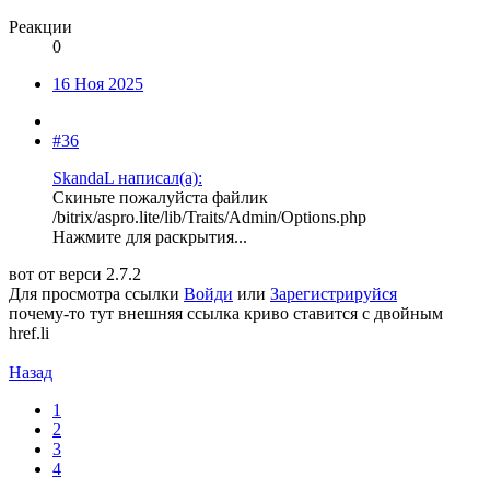
Реакции
0
16 Ноя 2025
#36
SkandaL написал(а):
Скиньте пожалуйста файлик
/bitrix/aspro.lite/lib/Traits/Admin/Options.php
Нажмите для раскрытия...
вот от верси 2.7.2
Для просмотра ссылки
Войди
или
Зарегистрируйся
почему-то тут внешняя ссылка криво ставится с двойным
href.li
Назад
1
2
3
4