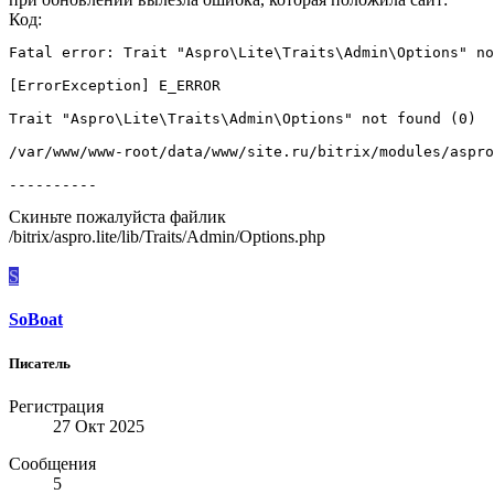
Код:
Fatal error: Trait "Aspro\Lite\Traits\Admin\Options" no
[ErrorException] E_ERROR

Trait "Aspro\Lite\Traits\Admin\Options" not found (0)

/var/www/www-root/data/www/site.ru/bitrix/modules/aspro
----------
Скиньте пожалуйста файлик
/bitrix/aspro.lite/lib/Traits/Admin/Options.php
S
SoBoat
Писатель
Регистрация
27 Окт 2025
Сообщения
5