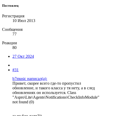
Постоялец
Регистрация
10 Июл 2013
Сообщения
77
Реакции
80
27 Окт 2024
#31
b7music написал(а):
Привет, скорее всего где-то пропустил
обновление, и такого класса у тя нету, а в след
обновлениях он используется. Class
"Aspro\Lite\Agents\Notifications\CheckInfoModule"
not found (0)
за че бан дали?))